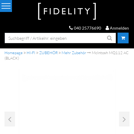
040 25776690
Anmelden
Homepage
HI-FI
ZUBEHÖR
Mehr Zubehör
McIntosh MQ112 AC
(BLACK)