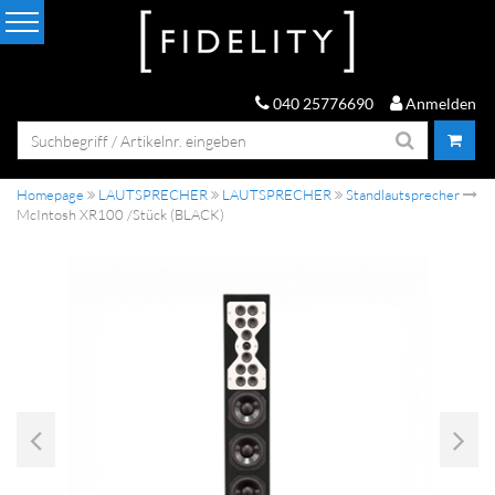
040 25776690
Anmelden
Homepage
LAUTSPRECHER
LAUTSPRECHER
Standlautsprecher
McIntosh XR100 /Stück (BLACK)