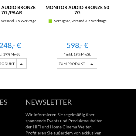
 AUDIO BRONZE
MONITOR AUDIO BRONZE 50
 7G /PAAR
7G
 Versand 3-5 Werktage
Verfügbar, Versand 3-5 Werktage
248,- €
598,- €
kl. 19% MwSt.
* inkl. 19% MwSt.
PRODUKT
ZUM PRODUKT
ES
NEWSLETTER
Wir informieren Sie regelmäßig über
spannende Events und Produktneuheiten
der HiFi und Home Cinema Welten.
Profitieren Sie außerdem von exklusiven