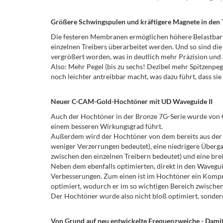
Größere Schwingspulen und kräftigere Magnete in den T
Die festeren Membranen ermöglichen höhere Belastbarke
einzelnen Treibers überarbeitet werden. Und so sind d
vergrößert worden, was in deutlich mehr Präzision und
Also: Mehr Pegel (bis zu sechs! Dezibel mehr Spitzenpe
noch leichter antreibbar macht, was dazu führt, dass sie 
Neuer C-CAM-Gold-Hochtöner mit UD Waveguide II
Auch der Hochtöner in der Bronze 7G-Serie wurde von Gr
einem besseren Wirkungsgrad führt.
Außerdem wird der Hochtöner von dem bereits aus der S
weniger Verzerrungen bedeutet), eine niedrigere Überg
zwischen den einzelnen Treibern bedeutet) und eine brei
Neben dem ebenfalls optimierten, direkt in den Wavegui
Verbesserungen. Zum einen ist im Hochtöner ein Kompre
optimiert, wodurch er im so wichtigen Bereich zwische
Der Hochtöner wurde also nicht bloß optimiert, sonder
Von Grund auf neu entwickelte Frequenzweiche - Damit 