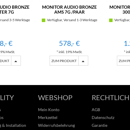
UDIO BRONZE
MONITOR AUDIO BRONZE
MONITOR
TER 7G
AMS 7G /PAAR
300
rsand 3-5 Werktage
Verfügbar, Versand 1-3 Werktage
Verfügbar,
8,- €
578,- €
1.
 19% MwSt.
* inkl. 19% MwSt.
* in
ODUKT
ZUM PRODUKT
ZUM 
LITY
WEBSHOP
RECHTLICH
s
Mein Konto
AGB
os
Merkzettel
Datenschutz
 & Installation
Widerrufsbelehrung
Garantie