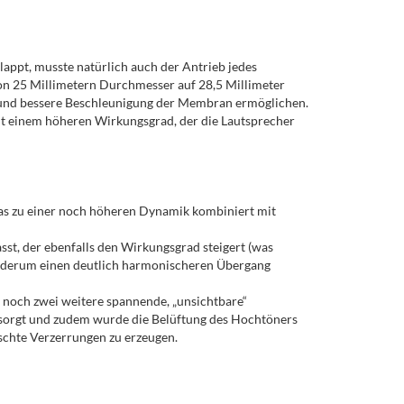
appt, musste natürlich auch der Antrieb jedes
von 25 Millimetern Durchmesser auf 28,5 Millimeter
e und bessere Beschleunigung der Membran ermöglichen.
mit einem höheren Wirkungsgrad, der die Lautsprecher
 was zu einer noch höheren Dynamik kombiniert mit
st, der ebenfalls den Wirkungsgrad steigert (was
wiederum einen deutlich harmonischeren Übergang
 noch zwei weitere spannende, „unsichtbare“
s sorgt und zudem wurde die Belüftung des Hochtöners
schte Verzerrungen zu erzeugen.