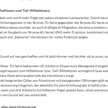
ieftönern und Tief-/Mitteltönern
it und somit mehr Pegel bei jedem einzelnen Lautsprecher. Damit das kl
ie Schwingspulen in der Bronze 7G-Serie gegenüber der Bronze 6G-Serie 
 Akkuratesse mündet, als auch kräftigeren Magneten, die eine schneller
gel im Vergleich zur Bronze 6G-Serie) UND mehr Präzision, kombiniert 
auch mit „kleineren“ Verstärkern ihr volles Potenzial zeigen.
und auf neu geschaffen und ist jetzt dünner und leichter als je zuvor,
ilver 7G-Serie bekannten UD (Uniform Dispersion) Waveguide II eingefas
angsfrequenz zum Mitteltöner bzw. Tief-/Mitteltöner ermöglicht (was 
tere Abstrahlcharakteristik des Hochtöners sorgt.
de integrierten Gitter aus Aluminium mit hexagonalen Öffnungen gibt es
ssionsring integriert, der ebenfalls für eine Erhöhung des Schalldruck
n zwei und drei Kilohertz mit höherem Pegel spielen kann, ohne unerwün
n von Grund auf neu entwickelt.
alles seine Ordnung hat