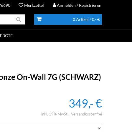
76690
Merkzettel
Anmelden
/ Registrieren
0 Artikel
/ 0,- €
EBOTE
ronze On-Wall 7G (SCHWARZ)
349,- €
inkl. 19% MwSt.
Versandkostenfrei