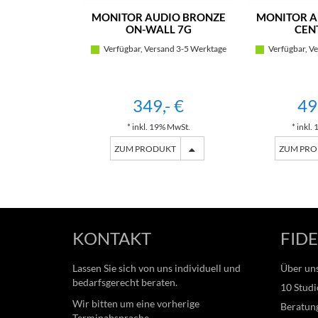
MONITOR AUDIO BRONZE
MONITOR A
ON-WALL 7G
CEN
Verfügbar, Versand 3-5 Werktage
Verfügbar, Ve
349,- €
49
* inkl. 19% MwSt.
* inkl.
ZUM PRODUKT
ZUM PR
KONTAKT
FIDE
Lassen Sie sich von uns individuell und
Über un
bedarfsgerecht beraten.
10 Studi
Wir bitten um eine vorherige
Beratung
Terminabsprache.