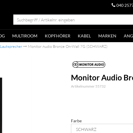
040 257
OG
MULTIROOM
KOPFHÖRER
KABEL
MARKEN
ANG
 Lautsprecher
Monitor Audio Bronze On-Wall 7G (SCHWARZ)
Monitor Audio B
Artikelnummer 55732
Farbe