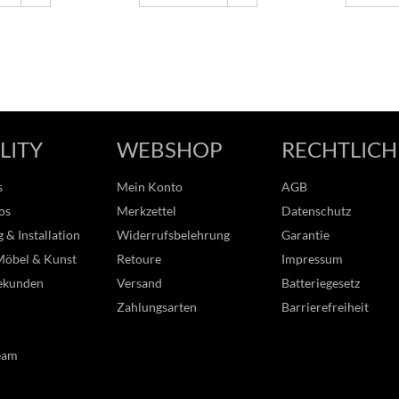
LITY
WEBSHOP
RECHTLICH
s
Mein Konto
AGB
os
Merkzettel
Datenschutz
 & Installation
Widerrufsbelehrung
Garantie
Möbel & Kunst
Retoure
Impressum
ekunden
Versand
Batteriegesetz
Zahlungsarten
Barrierefreiheit
eam