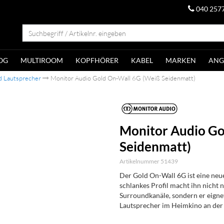
040 257
OG
MULTIROOM
KOPFHÖRER
KABEL
MARKEN
ANG
d Lautsprecher
Monitor Audio Gold On-Wall 6G (Weiß Seidenmatt)
Monitor Audio Go
Seidenmatt)
Artikelnummer 51439
Der Gold On-Wall 6G ist eine neue
schlankes Profil macht ihn nicht 
Surroundkanäle, sondern er eignet
Lautsprecher im Heimkino an der