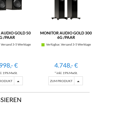
 AUDIO GOLD 50
MONITOR AUDIO GOLD 300
MONITO
G /PAAR
6G /PAAR
 Versand 3-5 Werktage
Verfügbar, Versand 3-5 Werktage
Verfügb
998,- €
4.748,- €
kl. 19% MwSt.
* inkl. 19% MwSt.
*
PRODUKT
ZUM PRODUKT
ZU
SSIEREN