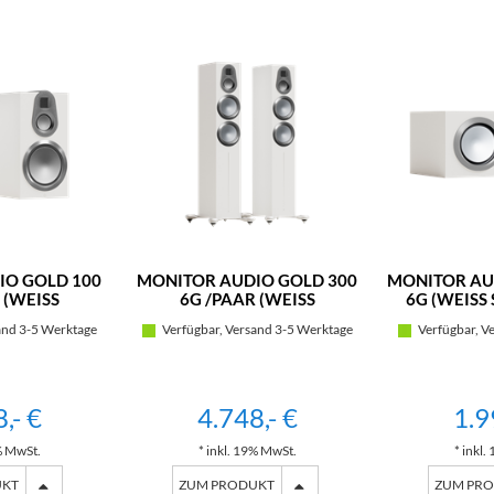
IO GOLD 100
MONITOR AUDIO GOLD 300
MONITOR AU
(WEISS S
6G /PAAR (WEISS S
6G (WEISS
MATT)
EIDENMATT)
and 3-5 Werktage
Verfügbar, Versand 3-5 Werktage
Verfügbar, V
,- €
4.748,- €
1.9
% MwSt.
* inkl. 19% MwSt.
* inkl
UKT
ZUM PRODUKT
ZUM PR