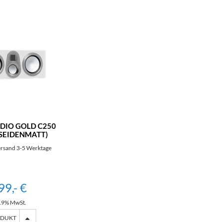
DIO GOLD C250
 SEIDENMATT)
ersand 3-5 Werktage
99,- €
. 19% MwSt.
ODUKT