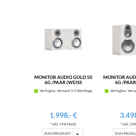
MONITOR AUDIO GOLD 50
MONITOR AUD
6G /PAAR (WEISS S
6G /PAAR 
EIDENMATT)
EIDEN
Verfügbar, Versand 3-5 Werktage
Verfügbar, Vers
1.998,- €
3.498
* inkl. 19% MwSt.
* inkl. 19
ZUM PRODUKT
ZUM PROD