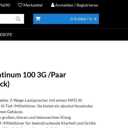
76690
Merkzettel
Anmelden
/ Registrieren
0 Artikel
/ 0,- €
EBOTE
atinum 100 3G /Paar
ck)
pakter 2-Wege-Lautsprecher mit einem MPD III-
-Tief-/Mitteltöner. Sie bietet ein absolut fesselndes
inen Gehäuse.
n großen, klaren und lebensechten Klang
ef-/Mitteltöner für beeindruckende Klarheit und Größe