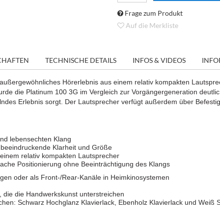
Frage zum Produkt
Auf die Merkliste
CHAFTEN
TECHNISCHE DETAILS
INFOS & VIDEOS
INFO
 außergewöhnliches Hörerlebnis aus einem relativ kompakten Lautsprech
de die Platinum 100 3G im Vergleich zur Vorgängergeneration deutlich 
selndes Erlebnis sorgt. Der Lautsprecher verfügt außerdem über Befest
und lebensechten Klang
ür beeindruckende Klarheit und Größe
 einem relativ kompakten Lautsprecher
fache Positionierung ohne Beeinträchtigung des Klangs
lagen oder als Front-/Rear-Kanäle in Heimkinosystemen
t, die die Handwerkskunst unterstreichen
hen: Schwarz Hochglanz Klavierlack, Ebenholz Klavierlack und Weiß 