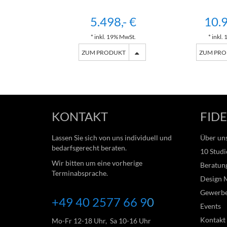
5.498,- €
10.9
* inkl. 19% MwSt.
* inkl.
ZUM PRODUKT
ZUM PR
KONTAKT
FIDE
Lassen Sie sich von uns individuell und
Über un
bedarfsgerecht beraten.
10 Studi
Wir bitten um eine vorherige
Beratung
Terminabsprache.
Design 
Gewerb
+49 40 2577 66
9
0
Events
Kontakt
Mo-Fr 12-18 Uhr, Sa 10-16 Uhr