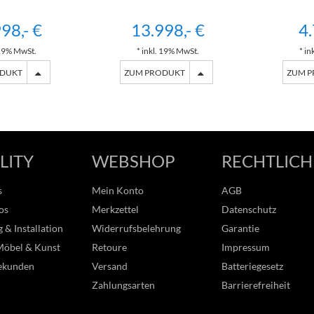
98,- €
13.998,- €
4.
 19% MwSt.
* inkl. 19% MwSt.
* in
ODUKT
ZUM PRODUKT
ZUM 
LITY
WEBSHOP
RECHTLICH
s
Mein Konto
AGB
os
Merkzettel
Datenschutz
 & Installation
Widerrufsbelehrung
Garantie
Möbel & Kunst
Retoure
Impressum
ekunden
Versand
Batteriegesetz
Zahlungsarten
Barrierefreiheit