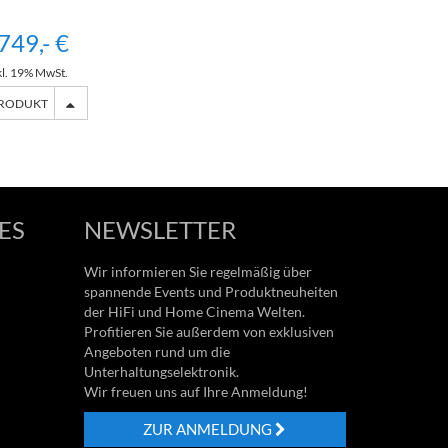
749,- €
kl. 19% MwSt.
PRODUKT
ES
NEWSLETTER
Wir informieren Sie regelmäßig über
spannende Events und Produktneuheiten
der HiFi und Home Cinema Welten.
Profitieren Sie außerdem von exklusiven
Angeboten rund um die
Unterhaltungselektronik.
Wir freuen uns auf Ihre Anmeldung!
ZUR ANMELDUNG