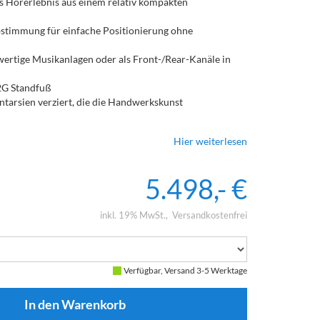
s Hörerlebnis aus einem relativ kompakten
bstimmung für einfache Positionierung ohne
hwertige Musikanlagen oder als Front-/Rear-Kanäle in
2G Standfuß
ntarsien verziert, die die Handwerkskunst
Hier weiterlesen
5.498,- €
inkl. 19% MwSt.
Versandkostenfrei
Verfügbar, Versand 3-5 Werktage