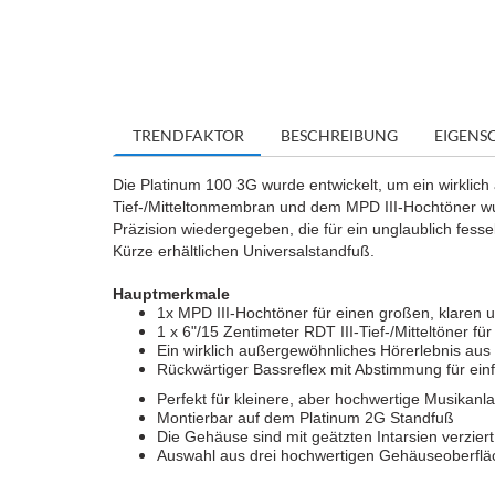
TRENDFAKTOR
BESCHREIBUNG
EIGENS
Die Platinum 100 3G wurde entwickelt, um ein wirklich
Tief-/Mitteltonmembran und dem MPD III-Hochtöner wur
Präzision wiedergegeben, die für ein unglaublich fes
Kürze erhältlichen Universalstandfuß.
Hauptmerkmale
1x MPD III-Hochtöner für einen großen, klaren 
1 x 6"/15 Zentimeter RDT III-Tief-/Mitteltöner f
Ein wirklich außergewöhnliches Hörerlebnis aus
Rückwärtiger Bassreflex mit Abstimmung für ein
Perfekt für kleinere, aber hochwertige Musikan
Montierbar auf dem Platinum 2G Standfuß
Die Gehäuse sind mit geätzten Intarsien verzier
Auswahl aus drei hochwertigen Gehäuseoberfläc