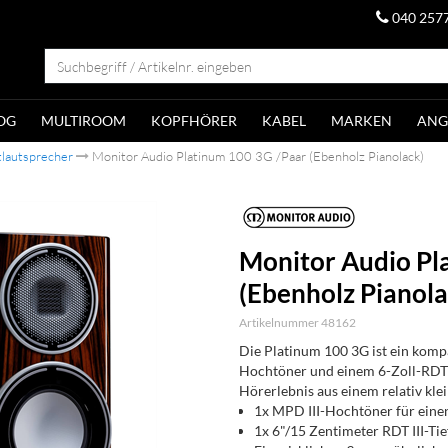
040 257
OG
MULTIROOM
KOPFHÖRER
KABEL
MARKEN
ANG
lautsprecher
Monitor Audio Platinum 100 3G /Paar (Ebenholz Pianolack)
Monitor Audio Pl
(Ebenholz Pianola
Artikelnummer 48162
Die Platinum 100 3G ist ein kom
Hochtöner und einem 6-Zoll-RDT III
Hörerlebnis aus einem relativ kle
1x MPD III-Hochtöner für eine
1x 6"/15 Zentimeter RDT III-Ti