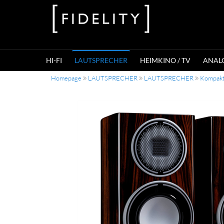
HI-FI
LAUTSPRECHER
HEIMKINO / TV
ANAL
Homepage
LAUTSPRECHER
LAUTSPRECHER
Kompakt