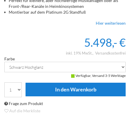
Perfekt für kleinere, aber hochwertige Musikanlagen oder als
Front-/Rear-Kanäle in Heimkinosystemen
Montierbar auf dem Platinum 2G Standfuß
Die Gehäuse sind mit geätzten Intarsien verziert, die die
Hier weiterlesen
Handwerkskunst unterstreichen
5.498,- €
inkl. 19% MwSt.
Versandkostenfrei
Farbe
Verfügbar, Versand 3-5 Werktage
Frage zum Produkt
Auf die Merkliste