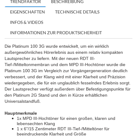
TRENDFAKTOR
BESCHREIBUNG
EIGENSCHAFTEN
TECHNISCHE DETAILS
INFOS & VIDEOS
INFORMATIONEN ZUR PRODUKTSICHERHEIT
Die Platinum 100 3G wurde entwickelt, um ein wirklich
außergewöhnliches Hörerlebnis aus einem relativ kompakten
Lautsprecher zu liefern. Mit der neuen RDT III-
Tief-/Mitteltonmembran und dem MPD III-Hochtöner wurde die
Platinum 100 3G im Vergleich zur Vorgängergeneration deutlich
verbessert, und der Klang wird mit einer Klarheit und Präzision
wiedergegeben, die für ein unglaublich fesselndes Erlebnis sorgt.
Der Lautsprecher verfügt außerdem über Befestigungspunkte für
den Platinum 2G Stand und den in Kürze erhältlichen
Universalstandfuß.
Hauptmerkmale
1x MPD III-Hochtöner für einen großen, klaren und
lebensechten Klang
1 x 6"/15 Zentimeter RDT III-Tief-/Mitteltöner für
beeindruckende Klarheit und Größe