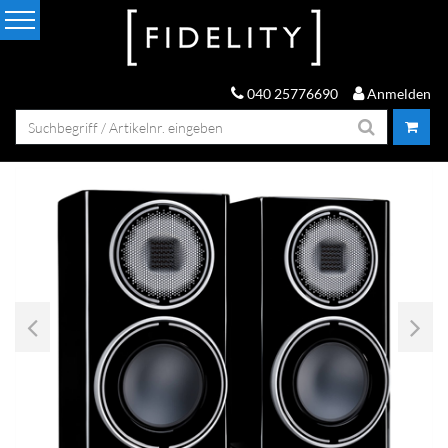
040 25776690
Anmelden