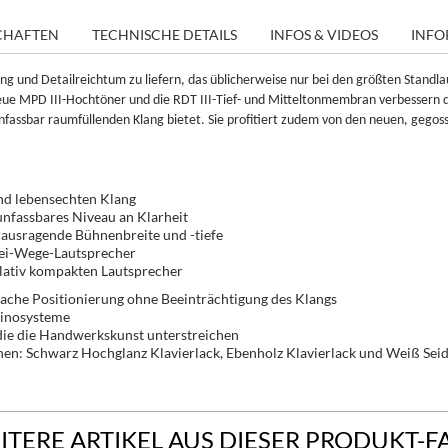
CHAFTEN
TECHNISCHE DETAILS
INFOS & VIDEOS
INFO
ung und Detailreichtum zu liefern, das üblicherweise nur bei den größten Standl
neue MPD III-Hochtöner und die RDT III-Tief- und Mitteltonmembran verbessern 
unfassbar raumfüllenden Klang bietet. Sie profitiert zudem von den neuen, ge
nd lebensechten Klang
 unfassbares Niveau an Klarheit
erausragende Bühnenbreite und -tiefe
rei-Wege-Lautsprecher
lativ kompakten Lautsprecher
ache Positionierung ohne Beeinträchtigung des Klangs
kinosysteme
, die die Handwerkskunst unterstreichen
en: Schwarz Hochglanz Klavierlack, Ebenholz Klavierlack und Weiß Sei
ITERE ARTIKEL AUS DIESER PRODUKT-F