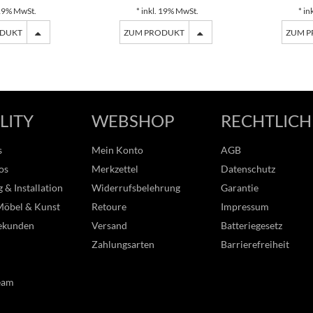
 19% MwSt.
* inkl. 19% MwSt.
* in
ODUKT
ZUM PRODUKT
ZUM 
LITY
WEBSHOP
RECHTLICH
s
Mein Konto
AGB
os
Merkzettel
Datenschutz
 & Installation
Widerrufsbelehrung
Garantie
Möbel & Kunst
Retoure
Impressum
ekunden
Versand
Batteriegesetz
Zahlungsarten
Barrierefreiheit
eam