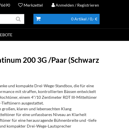
76690
Merkzettel
Anmelden
/ Registrieren
0 Artikel
/ 0,- €
EBOTE
atinum 200 3G /Paar (Schwarz
lanke und kompakte Drei-Wege-Standbox, die für eine
rmance mit straffen, kontrollierten Bässen entwickelt
-Hochtöner, einem 4"/10 Zentimeter RDT III-Mitteltöner
-Tieftönern ausgestattet.
n großen, klaren und lebensechten Klang
teltöner für eine unfassbares Niveau an Klarheit
eftöner für eine herausragende Bühnenbreite und -tiefe
er und kompakter Drei-Wege-Lautsprecher