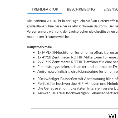
TRENDFAKTOR
BESCHREIBUNG
EIGENS
Die Platinum 200 3G ist in der Lage, ein Maß an Tiefenstaffel
große Klangbühne bei einer relativ schlanken Bauform. Der 
Verzerrungen, während der Lautsprecher gleichzeitig einen 
montierten Frequenzweiche.
Hauptmerkmale
1x MPD III-Hochtöner für einen großen, klaren u
1x 4"/10 Zentimeter RDT III-Mitteltöner für eine
2x 6"/15 Zentimeter RDT III-Tieftöner für eine h
Ein leistungsstarker, schlanker und kompakter D
Außergewöhnlich große Klangbühne für einen re
Rückwärtiger Bassreflex mit Abstimmung für einf
Perfekt für hochwertige HiFi-Anlagen und Heim
Die Gehäuse sind mit geätzten Intarsien verziert
Auswahl aus drei hochwertigen Gehäuseoberfläch
WE