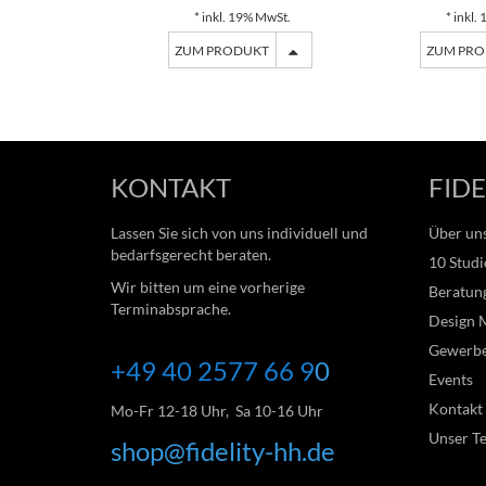
* inkl. 19% MwSt.
* inkl.
ZUM PRODUKT
ZUM PR
KONTAKT
FIDE
Lassen Sie sich von uns individuell und
Über un
bedarfsgerecht beraten.
10 Studi
Wir bitten um eine vorherige
Beratung
Terminabsprache.
Design 
Gewerb
+49 40 2577 66
9
0
Events
Kontakt
Mo-Fr 12-18 Uhr, Sa 10-16 Uhr
Unser T
shop@fidelity-hh.de