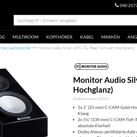
040 257
OG
MULTIROOM
KOPFHÖRER
KABEL
MARKEN
ANG
tmos Lautsprecher
Monitor Audio Silver AMS 7G /Paar (Schwarz Hochglanz)
Monitor Audio Si
Hochglanz)
Artikelnummer 45553
1x 1” (25 mm) C-CAM-Gold-Hoc
Klang
2x 5¼” (134 mm) C-CAM-Tief-/Mi
absolute Klarheit
Dolby Atmos-zertifizierte Add-