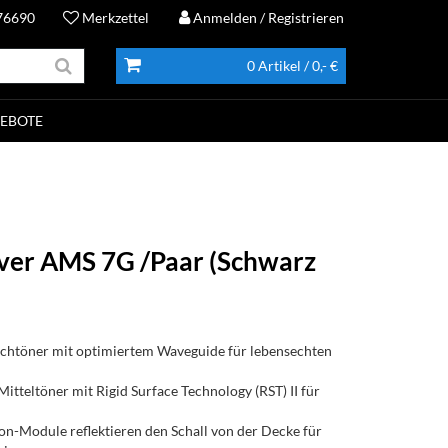
76690
Merkzettel
Anmelden
/ Registrieren
0 Artikel
/ 0,- €
EBOTE
lver AMS 7G /Paar (Schwarz
htöner mit optimiertem Waveguide für lebensechten
tteltöner mit Rigid Surface Technology (RST) II für
on-Module reflektieren den Schall von der Decke für