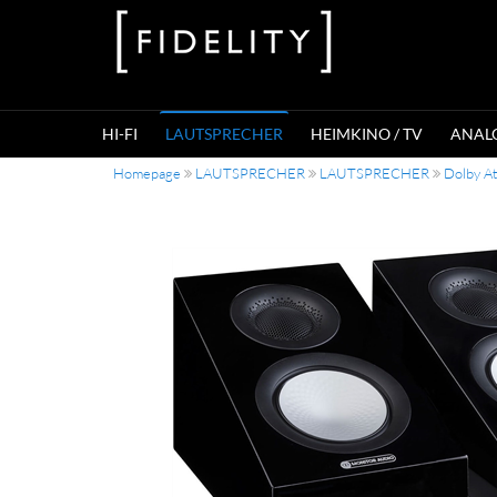
HI-FI
LAUTSPRECHER
HEIMKINO / TV
ANAL
Homepage
LAUTSPRECHER
LAUTSPRECHER
Dolby A