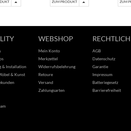
ODUKT
ZUM PRODUKT
ZUM 
LITY
WEBSHOP
RECHTLICH
s
Mein Konto
AGB
os
Merkzettel
Datenschutz
 & Installation
Widerrufsbelehrung
Garantie
Möbel & Kunst
Retoure
Impressum
ekunden
Versand
Batteriegesetz
Zahlungsarten
Barrierefreiheit
eam