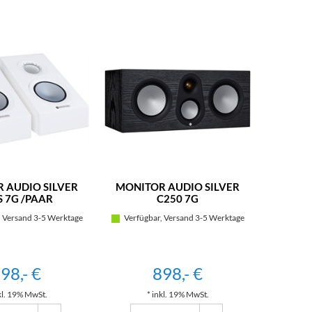
 AUDIO SILVER
MONITOR AUDIO SILVER
MONITOR
 7G /PAAR
C250 7G
 Versand 3-5 Werktage
Verfügbar, Versand 3-5 Werktage
Verfügb
98,- €
898,- €
kl. 19% MwSt.
* inkl. 19% MwSt.
*