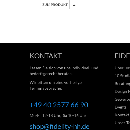
ZUM PRODUKT
KONTAKT
FIDE
Lassen Sie sich von uns individuell und
Über un
bedarfsgerecht beraten.
10 Studi
Wir bitten um eine vorherige
Beratung
Terminabsprache.
Design 
Gewerb
+49 40 2577 66
9
0
Events
Kontakt
Mo-Fr 12-18 Uhr, Sa 10-16 Uhr
Unser T
shop@fidelity-hh.de