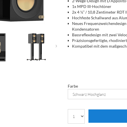
2-Wege-Design mit D’Appolito
1x MPD III-Hochtöner
2x 4 ¼” / 10,8 Zentimeter RDT I
Hochfeste Schallwand aus Al
Neues Frequenzweichendesign m
Kondensatoren
Bassreflexdesign mit zwei Veloc
Präzisionsgefertigte, rhodinie
Kompatibel mit dem maßgeschn
Farbe