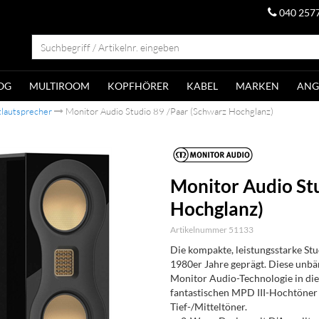
040 257
OG
MULTIROOM
KOPFHÖRER
KABEL
MARKEN
ANG
lautsprecher
Monitor Audio Studio 89 /Paar (Schwarz Hochglanz)
Monitor Audio St
Hochglanz)
Artikelnummer 51133
Die kompakte, leistungsstarke Stud
1980er Jahre geprägt. Diese unbä
Monitor Audio-Technologie in di
fantastischen MPD III-Hochtöner s
Tief-/Mitteltöner.