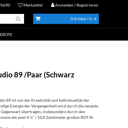
76690
Merkzettel
Anmelden
/ Registrieren
0 Artikel
/ 0,- €
EBOTE
udio 89 /Paar (Schwarz
io 89 ist von der Kreativität und Individualität der
ndige Energie der Vergangenheit wird durch die neueste
e Gegenwart übertragen, insbesondere durch den
owie die zwei 4 ¼" / 10,8 Zentimeter großen RDT III-