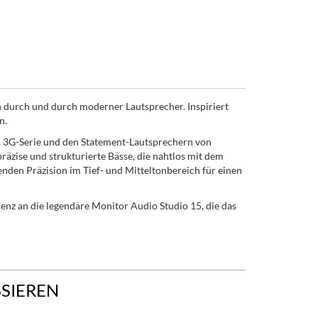
in durch und durch moderner Lautsprecher. Inspiriert
n.
um 3G-Serie und den Statement-Lautsprechern von
präzise und strukturierte Bässe, die nahtlos mit dem
den Präzision im Tief- und Mitteltonbereich für einen
renz an die legendäre Monitor Audio Studio 15, die das
SSIEREN