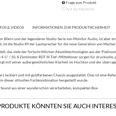
Frage zum Produkt
Auf die Merkliste
FOS & VIDEOS
INFORMATIONEN ZUR PRODUKTSICHERHEIT
 den 80ern und der legendären Studio-Serie von Monitor Audio, ist aber e
t, ist die Studio 89 der Lautsprecher für die neue Generation von Macher
ell, das viele der fortschrittlichen Akustiktechnologien aus der Platin
4 ¼" / 10, 8 Zentimeter RDT III-Tief-/Mitteltöner sorgen für druckvolle, 
gt mit seiner außergewöhnlichen Klarheit im Hochton und der überragen
z lackiert und mit goldfarbenen Chassis ausgestattet. Dies ist eine Refe
 in dieser stilvollen Farbkombination hergestellt wurde.
en Sound aus einer wunderschön verarbeiteten, kompakten Box.
PRODUKTE KÖNNTEN SIE AUCH INTERE