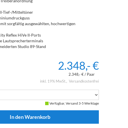
-Treiberanordnung
II-Tief-/Mitteltöner
uminiumdruckguss
it sorgfältig ausgewählten, hochwertigen
ity Reflex HiVe II-Ports
rte Lautsprecherterminals
eiderten Studio 89-Stand
2.348,- €
2.348,- € / Paar
inkl. 19% MwSt.
Versandkostenfrei
Verfügbar, Versand 3-5 Werktage