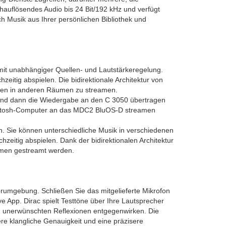
hauflösendes Audio bis 24 Bit/192 kHz und verfügt
 Musik aus Ihrer persönlichen Bibliothek und
 mit unabhängiger Quellen- und Lautstärkeregelung.
eitig abspielen. Die bidirektionale Architektur von
ten in anderen Räumen zu streamen.
 und dann die Wiedergabe an den C 3050 übertragen
acintosh-Computer an das MDC2 BluOS-D streamen
. Sie können unterschiedliche Musik in verschiedenen
eitig abspielen. Dank der bidirektionalen Architektur
men gestreamt werden.
umgebung. Schließen Sie das mitgelieferte Mikrofon
App. Dirac spielt Testtöne über Ihre Lautsprecher
und unerwünschten Reflexionen entgegenwirken. Die
ßere klangliche Genauigkeit und eine präzisere