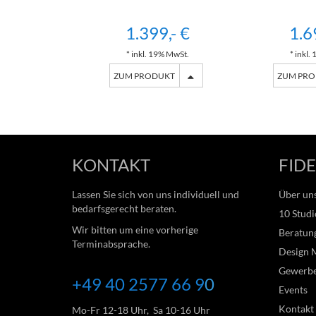
1.399,- €
1.6
* inkl. 19% MwSt.
* inkl.
ZUM PRODUKT
ZUM PR
KONTAKT
FIDE
Lassen Sie sich von uns individuell und
Über un
bedarfsgerecht beraten.
10 Studi
Wir bitten um eine vorherige
Beratung
Terminabsprache.
Design 
Gewerb
+49 40 2577 66
9
0
Events
Kontakt
Mo-Fr 12-18 Uhr, Sa 10-16 Uhr