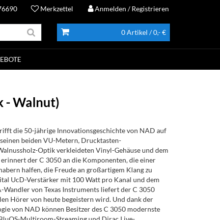
76690
Merkzettel
Anmelden
/ Registrieren
0 Artikel
/ 0,- €
EBOTE
 - Walnut)
rifft die 50-jährige Innovationsgeschichte von NAD auf
t seinen beiden VU-Metern, Drucktasten-
Walnussholz-Optik verkleideten Vinyl-Gehäuse und dem
e erinnert der C 3050 an die Komponenten, die einer
abern halfen, die Freude an großartigem Klang zu
ital UcD-Verstärker mit 100 Watt pro Kanal und dem
-Wandler von Texas Instruments liefert der C 3050
llen Hörer von heute begeistern wird. Und dank der
gie von NAD können Besitzer des C 3050 modernste
BluOS-Multiroom-Streaming und Dirac Live-