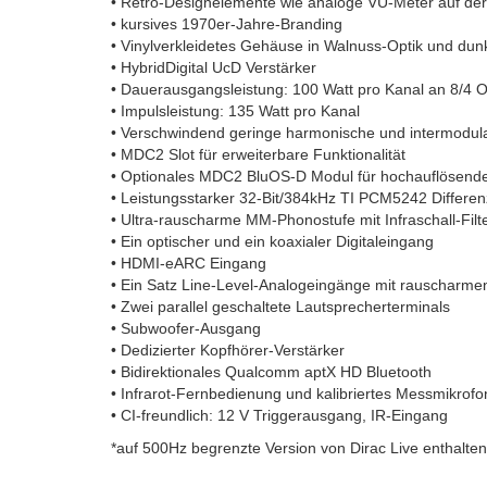
• Retro-Designelemente wie analoge VU-Meter auf der
• kursives 1970er-Jahre-Branding
• Vinylverkleidetes Gehäuse in Walnuss-Optik und dun
• HybridDigital UcD Verstärker
• Dauerausgangsleistung: 100 Watt pro Kanal an 8/4
• Impulsleistung: 135 Watt pro Kanal
• Verschwindend geringe harmonische und intermodul
• MDC2 Slot für erweiterbare Funktionalität
• Optionales MDC2 BluOS-D Modul für hochauflösende
• Leistungsstarker 32-Bit/384kHz TI PCM5242 Differe
• Ultra-rauscharme MM-Phonostufe mit Infraschall-Filt
• Ein optischer und ein koaxialer Digitaleingang
• HDMI-eARC Eingang
• Ein Satz Line-Level-Analogeingänge mit rauscharmen
• Zwei parallel geschaltete Lautsprecherterminals
• Subwoofer-Ausgang
• Dedizierter Kopfhörer-Verstärker
• Bidirektionales Qualcomm aptX HD Bluetooth
• Infrarot-Fernbedienung und kalibriertes Messmikrofon
• CI-freundlich: 12 V Triggerausgang, IR-Eingang
*auf 500Hz begrenzte Version von Dirac Live enthalten