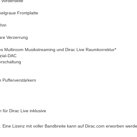
 Vorderseite
kelgraue Frontplatte
 Ohm
are Verzerrung
s Multiroom Musikstreaming und Dirac Live Raumkorrektur*
nzial-DAC
erschaltung
 Pufferverstärkern
 für Dirac Live inklusive
. Eine Lizenz mit voller Bandbreite kann auf Dirac.com erworben werde