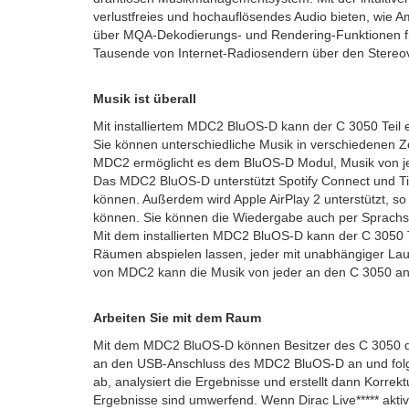
verlustfreies und hochauflösendes Audio bieten, wie 
über MQA-Dekodierungs- und Rendering-Funktionen für
Tausende von Internet-Radiosendern über den Stereov
Musik ist überall
Mit installiertem MDC2 BluOS-D kann der C 3050 Teil 
Sie können unterschiedliche Musik in verschiedenen Zo
MDC2 ermöglicht es dem BluOS-D Modul, Musik von j
Das MDC2 BluOS-D unterstützt Spotify Connect und Ti
können. Außerdem wird Apple AirPlay 2 unterstützt, 
können. Sie können die Wiedergabe auch per Sprachst
Mit dem installierten MDC2 BluOS-D kann der C 3050 T
Räumen abspielen lassen, jeder mit unabhängiger Lauts
von MDC2 kann die Musik von jeder an den C 3050 a
Arbeiten Sie mit dem Raum
Mit dem MDC2 BluOS-D können Besitzer des C 3050 da
an den USB-Anschluss des MDC2 BluOS-D an und folgen
ab, analysiert die Ergebnisse und erstellt dann Korre
Ergebnisse sind umwerfend. Wenn Dirac Live***** aktivi