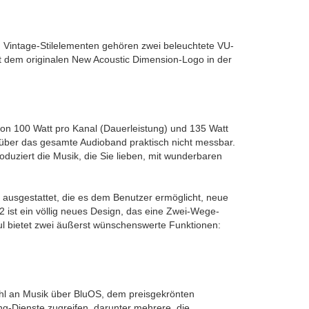
n Vintage-Stilelementen gehören zwei beleuchtete VU-
it dem originalen New Acoustic Dimension-Logo in der
von 100 Watt pro Kanal (Dauerleistung) und 135 Watt
 über das gesamte Audioband praktisch nicht messbar.
oduziert die Musik, die Sie lieben, mit wunderbaren
ausgestattet, die es dem Benutzer ermöglicht, neue
ist ein völlig neues Design, das eine Zwei-Wege-
bietet zwei äußerst wünschenswerte Funktionen:
ahl an Musik über BluOS, dem preisgekrönten
g-Dienste zugreifen, darunter mehrere, die