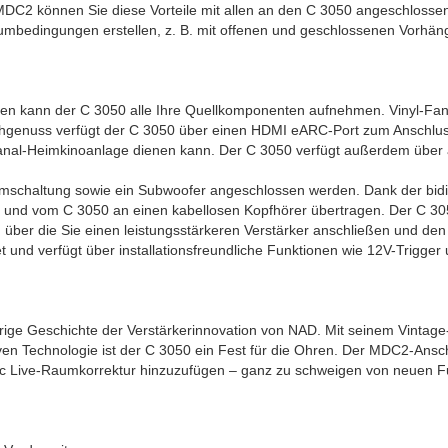
2 können Sie diese Vorteile mit allen an den C 3050 angeschlossenen
umbedingungen erstellen, z. B. mit offenen und geschlossenen Vorhän
ängen kann der C 3050 alle Ihre Quellkomponenten aufnehmen. Vinyl-
ehgenuss verfügt der C 3050 über einen HDMI eARC-Port zum Anschlus
Kanal-Heimkinoanlage dienen kann. Der C 3050 verfügt außerdem über a
schaltung sowie ein Subwoofer angeschlossen werden. Dank der bidir
 und vom C 3050 an einen kabellosen Kopfhörer übertragen. Der C 30
 über die Sie einen leistungsstärkeren Verstärker anschließen und de
t und verfügt über installationsfreundliche Funktionen wie 12V-Trigger
ge Geschichte der Verstärkerinnovation von NAD. Mit seinem Vintage-
iven Technologie ist der C 3050 ein Fest für die Ohren. Der MDC2-An
c Live-Raumkorrektur hinzuzufügen – ganz zu schweigen von neuen Fu