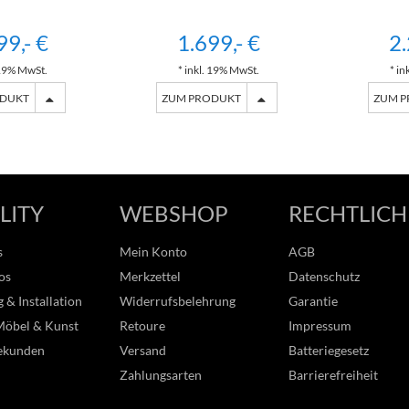
99,- €
1.699,- €
2.
 19% MwSt.
* inkl. 19% MwSt.
* in
ODUKT
ZUM PRODUKT
ZUM 
LITY
WEBSHOP
RECHTLICH
s
Mein Konto
AGB
os
Merkzettel
Datenschutz
 & Installation
Widerrufsbelehrung
Garantie
Möbel & Kunst
Retoure
Impressum
ekunden
Versand
Batteriegesetz
Zahlungsarten
Barrierefreiheit