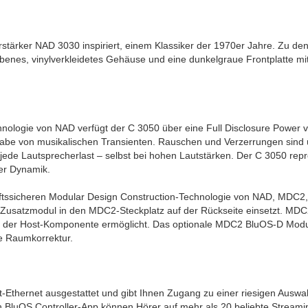
tärker NAD 3030 inspiriert, einem Klassiker der 1970er Jahre. Zu de
arbenes, vinylverkleidetes Gehäuse und eine dunkelgraue Frontplatte m
hnologie von NAD verfügt der C 3050 über eine Full Disclosure Power 
rgabe von musikalischen Transienten. Rauschen und Verzerrungen sind
 jede Lautsprecherlast – selbst bei hohen Lautstärken. Der C 3050 repr
er Dynamik.
nftssicheren Modular Design Construction-Technologie von NAD, MDC2, 
Zusatzmodul in den MDC2-Steckplatz auf der Rückseite einsetzt. MDC2 
der Host-Komponente ermöglicht. Das optionale MDC2 BluOS-D Modul 
e Raumkorrektur.
-Ethernet ausgestattet und gibt Ihnen Zugang zu einer riesigen Ausw
 BluOS Controller-App können Hörer auf mehr als 20 beliebte Streamin