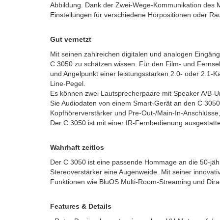
Abbildung. Dank der Zwei-Wege-Kommunikation des MDC
Einstellungen für verschiedene Hörpositionen oder Ra
Gut vernetzt
Mit seinen zahlreichen digitalen und analogen Eing
C 3050 zu schätzen wissen. Für den Film- und Ferns
und Angelpunkt einer leistungsstarken 2.0- oder 2.1-
Line-Pegel.
Es können zwei Lautsprecherpaare mit Speaker A/B-Um
Sie Audiodaten von einem Smart-Gerät an den C 3050
Kopfhörerverstärker und Pre-Out-/Main-In-Anschlüsse,
Der C 3050 ist mit einer IR-Fernbedienung ausgestatte
Wahrhaft zeitlos
Der C 3050 ist eine passende Hommage an die 50-jähri
Stereoverstärker eine Augenweide. Mit seiner innovat
Funktionen wie BluOS Multi-Room-Streaming und Dira
Features & Details