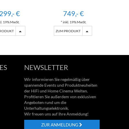
299,- €
749,- €
kl. 19% MwSt.
* inkl. 19% MwSt.
*
PRODUKT
ZUM PRODUKT
ZU
ES
NEWSLETTER
Wir informieren Sie regelmäßig über
spannende Events und Produktneuheiten
der HiFi und Home Cinema Welten.
Profitieren Sie außerdem von exklusiven
Angeboten rund um die
Unterhaltungselektronik.
Wir freuen uns auf Ihre Anmeldung!
ZUR ANMELDUNG