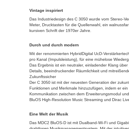
Vintage inspiriert
Das Industriedesign des C 3050 wurde vom Stereo-Vers
Meter, Drucktasten für die Quellenwahl, ein walnussf
kursiven Schrift der 1970er Jahre.
Durch und durch modern
Mit der renommierten HybridDigital UcD-Verstärkertec
pro Kanal (Impulsleistung), für eine mühelose Wiede
Das Ergebnis ist ein neutraler, einladender Klang über
Details, beeindruckender Räumlichkeit und mitreißend
Zukunftssicher
Der C 3050 ist mit der neuesten Generation der zuku
Funktionen und Merkmale hinzuzufügen, indem er ein 
Kommunikation zwischen dem Erweiterungsmodul und 
BluOS High-Resolution Music Streaming und Dirac Liv
Eine Welt der Musik
Das MDC2 BluOS-D ist mit Dualband-Wi-Fi und Gigabit
drahtlosen Musikmanagementsystem. Mit der intuitiven