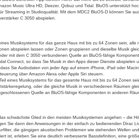
Amazon Music Ultra HD, Deezer, Qobuz und Tidal. BluOS unterstützt hoc
 Streaming in Studioqualität. Mit dem MDC2 BluOS-D können Sie auch
erstärker C 3050 abspielen.
eines Musiksystems für das ganze Haus mit bis zu 64 Zonen sein, alle
nen abspielen lassen oder Zonen gruppieren und dieselbe Musik gleichz
eder mit dem C 3050 verbundenen Quelle an BluOS-fähige Komponen
dal Connect, so dass Sie Musik in den Apps dieser Dienste abspielen
so dass Sie Audiodaten von jeder App auf einem iPhone, iPad oder M
euerung über Amazon Alexa oder Apple Siri steuern.
eil eines Musiksystems für das gesamte Haus mit bis zu 64 Zonen sein
tärkeregelung, oder die gleiche Musik in verschiedenen Räumen gleichz
ngeschlossenen Quelle an BluOS-fähige Komponenten in anderen Räu
s schwächste Glied in den meisten Musiksystemen angehen – die Hör
 Sie dann den Anweisungen in der einfach zu bedienenden Dirac Live 
kturfilter, die gängigen akustischen Problemen wie stehenden Wellen 
ert ist, erleben Sie eine deutlich verbesserte Bassdefinition, eine grö