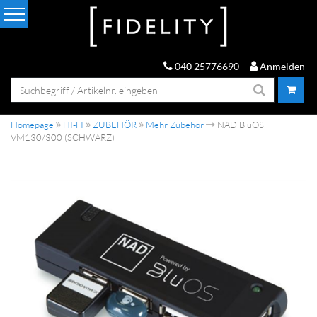
040 25776690
Anmelden
Homepage
HI-FI
ZUBEHÖR
Mehr Zubehör
NAD BluOS
VM130/300 (SCHWARZ)