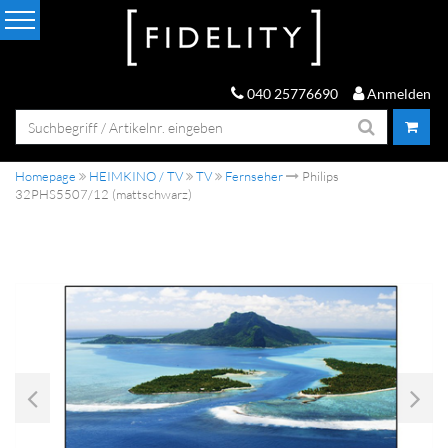
040 25776690
Anmelden
Homepage
HEIMKINO / TV
TV
Fernseher
Philips
32PHS5507/12 (mattschwarz)