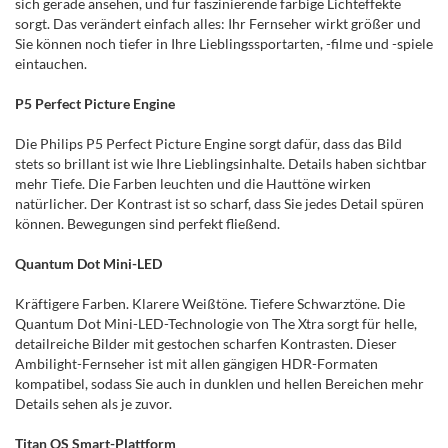
sich gerade ansehen, und für faszinierende farbige Lichteffekte
sorgt. Das verändert einfach alles: Ihr Fernseher wirkt größer und
Sie können noch tiefer in Ihre Lieblingssportarten, -filme und -spiele
eintauchen.
P5 Perfect Picture Engine
Die Philips P5 Perfect Picture Engine sorgt dafür, dass das Bild
stets so brillant ist wie Ihre Lieblingsinhalte. Details haben sichtbar
mehr Tiefe. Die Farben leuchten und die Hauttöne wirken
natürlicher. Der Kontrast ist so scharf, dass Sie jedes Detail spüren
können. Bewegungen sind perfekt fließend.
Quantum Dot Mini-LED
Kräftigere Farben. Klarere Weißtöne. Tiefere Schwarztöne. Die
Quantum Dot Mini-LED-Technologie von The Xtra sorgt für helle,
detailreiche Bilder mit gestochen scharfen Kontrasten. Dieser
Ambilight-Fernseher ist mit allen gängigen HDR-Formaten
kompatibel, sodass Sie auch in dunklen und hellen Bereichen mehr
Details sehen als je zuvor.
Titan OS Smart-Plattform