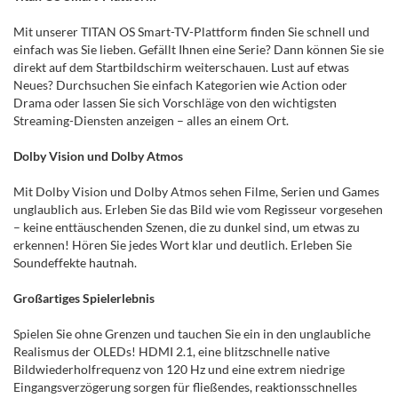
Mit unserer TITAN OS Smart-TV-Plattform finden Sie schnell und
einfach was Sie lieben. Gefällt Ihnen eine Serie? Dann können Sie sie
direkt auf dem Startbildschirm weiterschauen. Lust auf etwas
Neues? Durchsuchen Sie einfach Kategorien wie Action oder
Drama oder lassen Sie sich Vorschläge von den wichtigsten
Streaming-Diensten anzeigen – alles an einem Ort.
Dolby Vision und Dolby Atmos
Mit Dolby Vision und Dolby Atmos sehen Filme, Serien und Games
unglaublich aus. Erleben Sie das Bild wie vom Regisseur vorgesehen
– keine enttäuschenden Szenen, die zu dunkel sind, um etwas zu
erkennen! Hören Sie jedes Wort klar und deutlich. Erleben Sie
Soundeffekte hautnah.
Großartiges Spielerlebnis
Spielen Sie ohne Grenzen und tauchen Sie ein in den unglaubliche
Realismus der OLEDs! HDMI 2.1, eine blitzschnelle native
Bildwiederholfrequenz von 120 Hz und eine extrem niedrige
Eingangsverzögerung sorgen für fließendes, reaktionsschnelles