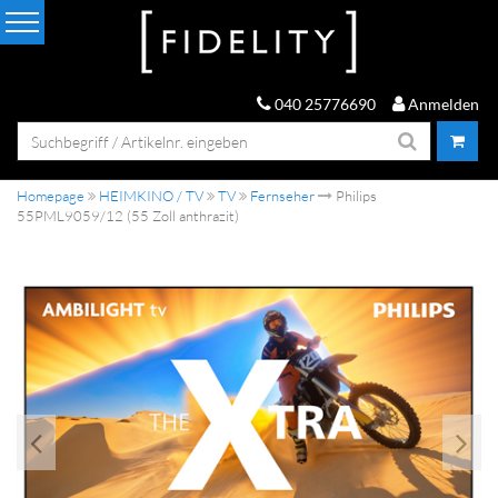
040 25776690
Anmelden
Homepage
HEIMKINO / TV
TV
Fernseher
Philips
55PML9059/12 (55 Zoll anthrazit)