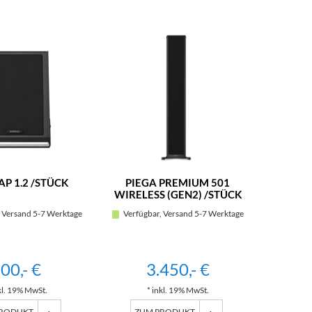
AP 1.2 /STÜCK
PIEGA PREMIUM 501
PIEG
WIRELESS (GEN2) /STÜCK
WIRELE
 Versand 5-7 Werktage
Verfügbar, Versand 5-7 Werktage
Verfügb
00,- €
3.450,- €
kl. 19% MwSt.
* inkl. 19% MwSt.
*
PRODUKT
ZUM PRODUKT
ZU