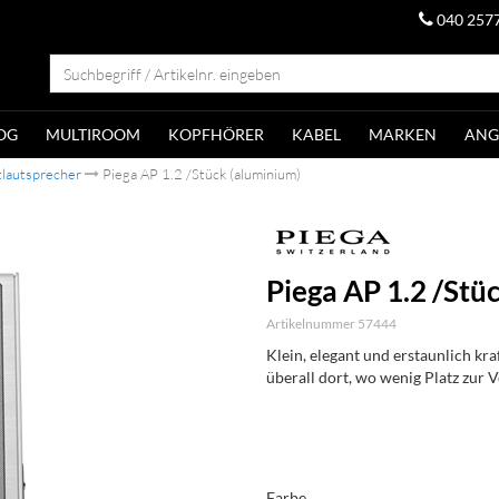
040 257
OG
MULTIROOM
KOPFHÖRER
KABEL
MARKEN
ANG
lautsprecher
Piega AP 1.2 /Stück (aluminium)
Piega AP 1.2 /Stü
Artikelnummer 57444
Klein, elegant und erstaunlich kr
überall dort, wo wenig Platz zur V
Farbe