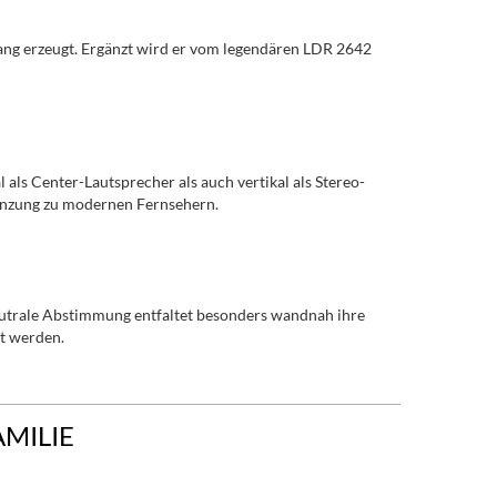
ang erzeugt. Ergänzt wird er vom legendären LDR 2642
l als Center-Lautsprecher als auch vertikal als Stereo-
gänzung zu modernen Fernsehern.
 neutrale Abstimmung entfaltet besonders wandnah ihre
t werden.
AMILIE