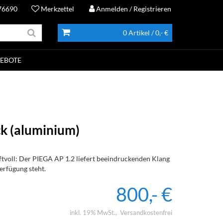
76690
Merkzettel
Anmelden
/ Registrieren
0 Artikel
/ 0,- €
EBOTE
ck (aluminium)
aftvoll: Der PIEGA AP 1.2 liefert beeindruckenden Klang
erfügung steht.
800,- €
inkl. 19% MwSt.
Versandkostenfrei