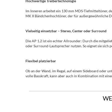
Hochwertige Treibertechnologie
Im Inneren arbeitet ein 130 mm MDS-Tiefmitteltöner, d
MK II Bändchenhochtöner, der für außergewöhnliche Deta
Vielseitig einsetzbar – Stereo, Center oder Surround
Die AP 1.2 ist ein echter Allrounder: Durch die mitgelie
oder Surround-Lautsprecher nutzen. So eignet sie sich
Flexibel platzierbar
Ob an der Wand, im Regal, auf einem Sideboard oder unte
volle Basskraft, kann aber auch in Kombination mit ei
WE