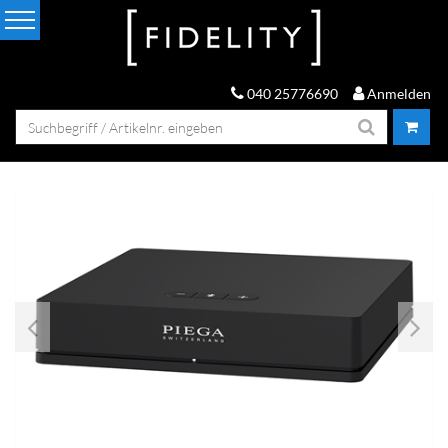
040 25776690
Anmelden