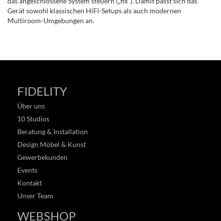
das angeschlossene System steuern („fix“). Damit passt sich das
Gerät sowohl klassischen HiFi-Setups als auch modernen
Multiroom-Umgebungen an.
FIDELITY
Über uns
10 Studios
Beratung & Installation
Design Möbel & Kunst
Gewerbekunden
Events
Kontakt
Unser Team
WEBSHOP