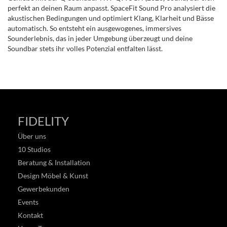
perfekt an deinen Raum anpasst. SpaceFit Sound Pro analysiert die
akustischen Bedingungen und optimiert Klang, Klarheit und Bässe
automatisch. So entsteht ein ausgewogenes, immersives
Sounderlebnis, das in jeder Umgebung überzeugt und deine
Soundbar stets ihr volles Potenzial entfalten lässt.
FIDELITY
Über uns
10 Studios
Beratung & Installation
Design Möbel & Kunst
Gewerbekunden
Events
Kontakt