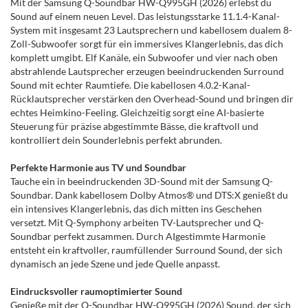
Mit der Samsung Q-Soundbar HW-Q995GH (2026) erlebst du
Sound auf einem neuen Level. Das leistungsstarke 11.1.4-Kanal-
System mit insgesamt 23 Lautsprechern und kabellosem dualem 8-
Zoll-Subwoofer sorgt für ein immersives Klangerlebnis, das dich
komplett umgibt. Elf Kanäle, ein Subwoofer und vier nach oben
abstrahlende Lautsprecher erzeugen beeindruckenden Surround
Sound mit echter Raumtiefe. Die kabellosen 4.0.2-Kanal-
Rücklautsprecher verstärken den Overhead-Sound und bringen dir
echtes Heimkino-Feeling. Gleichzeitig sorgt eine AI-basierte
Steuerung für präzise abgestimmte Bässe, die kraftvoll und
kontrolliert dein Sounderlebnis perfekt abrunden.
Perfekte Harmonie aus TV und Soundbar
Tauche ein in beeindruckenden 3D-Sound mit der Samsung Q-
Soundbar. Dank kabellosem Dolby Atmos® und DTS:X genießt du
ein intensives Klangerlebnis, das dich mitten ins Geschehen
versetzt. Mit Q-Symphony arbeiten TV-Lautsprecher und Q-
Soundbar perfekt zusammen. Durch AIgestimmte Harmonie
entsteht ein kraftvoller, raumfüllender Surround Sound, der sich
dynamisch an jede Szene und jede Quelle anpasst.
Eindrucksvoller raumoptimierter Sound
Genieße mit der Q-Soundbar HW-Q995GH (2026) Sound, der sich