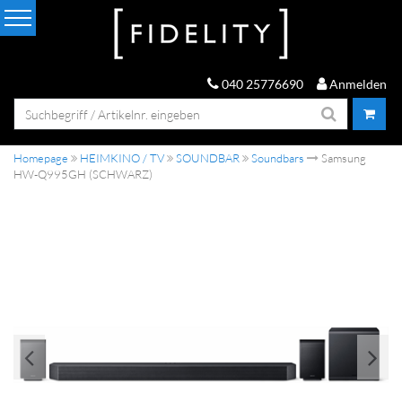
040 25776690
Anmelden
Homepage
HEIMKINO / TV
SOUNDBAR
Soundbars
Samsung
HW-Q995GH (SCHWARZ)