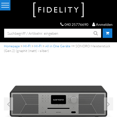
040 25776690
Anmelden
Homepage
HI-FI
HI-FI
All in One Geräte
SONORO Meisterstück
(Gen.2) (graphit (matt) - silber)