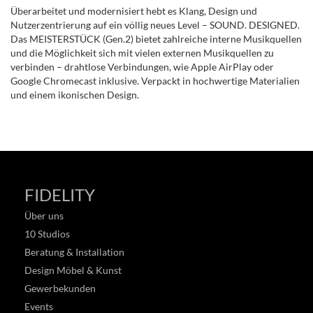
Überarbeitet und modernisiert hebt es Klang, Design und
Nutzerzentrierung auf ein völlig neues Level – SOUND. DESIGNED.
Das MEISTERSTÜCK (Gen.2) bietet zahlreiche interne Musikquellen
und die Möglichkeit sich mit vielen externen Musikquellen zu
verbinden – drahtlose Verbindungen, wie Apple AirPlay oder
Google Chromecast inklusive. Verpackt in hochwertige Materialien
und einem ikonischen Design.
FIDELITY
Über uns
10 Studios
Beratung & Installation
Design Möbel & Kunst
Gewerbekunden
Events