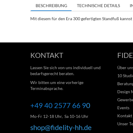
BESCHREIBUNG
TECHNISCHE DETAILS
I
Mit diesem für den Era 300 gefertigten Standfuß kanns
KONTAKT
FIDE
Lassen Sie sich von uns individuell und
Über un
bedarfsgerecht beraten.
10 Studi
Wir bitten um eine vorherige
Beratung
Terminabsprache.
Design 
Gewerb
+49 40 2577 66
9
0
Events
Kontakt
Mo-Fr 12-18 Uhr, Sa 10-16 Uhr
Unser T
shop@fidelity-hh.de