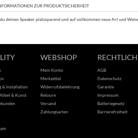
NFORMATIONEN ZUR PRODUKTSICHERHEIT
t du deinen Speaker platzsparend und auf vollkommen neue Art und Weise
LITY
WEBSHOP
RECHTLICH
s
Mein Konto
AGB
os
Merkzettel
Datenschutz
 & Installation
Widerrufsbelehrung
Garantie
Möbel & Kunst
Retoure
Impressum
ekunden
Versand
Batteriegesetz
Zahlungsarten
Barrierefreiheit
eam