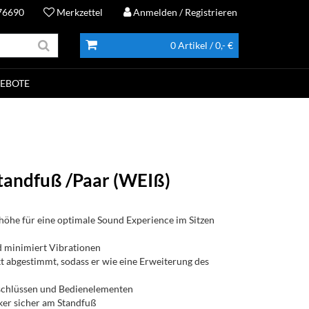
76690
Merkzettel
Anmelden
/ Registrieren
0 Artikel
/ 0,- €
EBOTE
andfuß /Paar (WEIß)
höhe für eine optimale Sound Experience im Sitzen
d minimiert Vibrationen
t abgestimmt, sodass er wie eine Erweiterung des
schlüssen und Bedienelementen
ker sicher am Standfuß