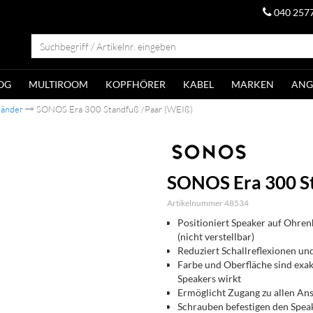
040 257
OG
MULTIROOM
KOPFHÖRER
KABEL
MARKEN
ANG
tänder
SONOS Era 300 Standfuß /Paar (WEIß)
SONOS Era 300 St
Artikelnummer 48534
Positioniert Speaker auf Ohren
(nicht verstellbar)
Reduziert Schallreflexionen un
Farbe und Oberfläche sind exak
Speakers wirkt
Ermöglicht Zugang zu allen An
Schrauben befestigen den Spea