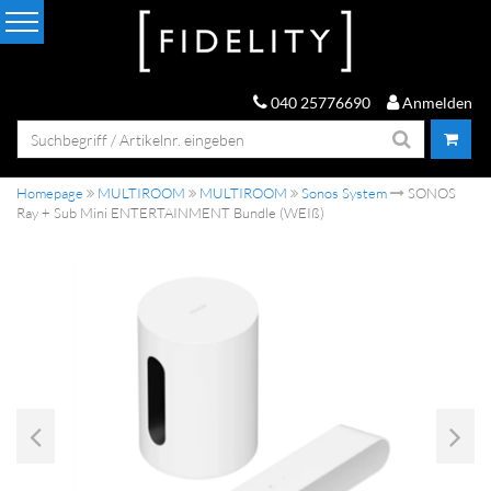
040 25776690
Anmelden
Homepage
MULTIROOM
MULTIROOM
Sonos System
SONOS
Ray + Sub Mini ENTERTAINMENT Bundle (WEIß)