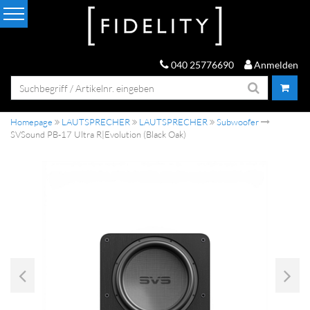
040 25776690
Anmelden
Homepage
LAUTSPRECHER
LAUTSPRECHER
Subwoofer
SVSound PB-17 Ultra R|Evolution (Black Oak)