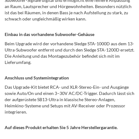
Subwoofer-Signale digital und ermöglicht eine feinere Anpassung
an Raum, Lautsprecher und Hörgewohnheiten. Besonders nützlich
ist das bei Räumen, in denen Bass je nach Aufstellung zu stark, zu
schwach oder ungleichmäßig wirken kann.
Einbau in das vorhandene Subwoofer-Gehäuse
Beim Upgrade wird der vorhandene Sledge STA-1000D aus dem 13-
Ultra-Subwoofer entfernt und durch den Sledge STA-1200D ersetzt.
Die Anleitung und das Montagezubehör befindet sich mit im
Lieferumfang.
Anschluss und Systemintegration
Das Upgrade-Kit bietet RCA- und XLR-Stereo-Ein- und Ausgänge
sowie Auto/On und einen 3–30V AC/DC-Trigger. Dadurch lässt sich
der aufgerüstete SB13-Ultra in klassische Stereo-Anlagen,
Heimkino-Systeme und Setups mit AV-Receiver oder Prozessor
integrieren.
Auf dieses Produkt erhalten Sie 5 Jahre Herstellergarantie.