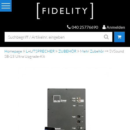
040 25776690
Anmelden
Homepage
LAUTSPRECHER
ZUBEHÖR
Mehr Zubehör
SVSound
SB-13 Ultra Upgrade-Kit