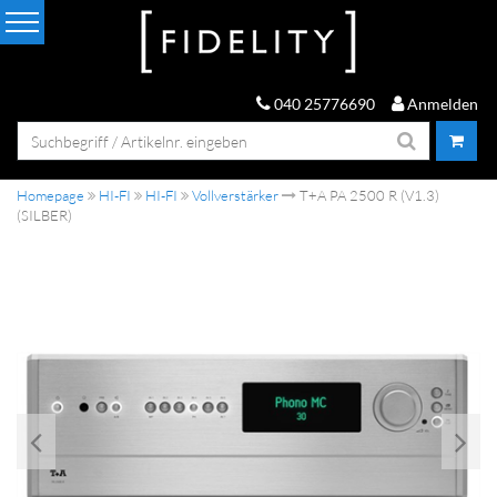
040 25776690
Anmelden
Homepage
HI-FI
HI-FI
Vollverstärker
T+A PA 2500 R (V1.3)
(SILBER)