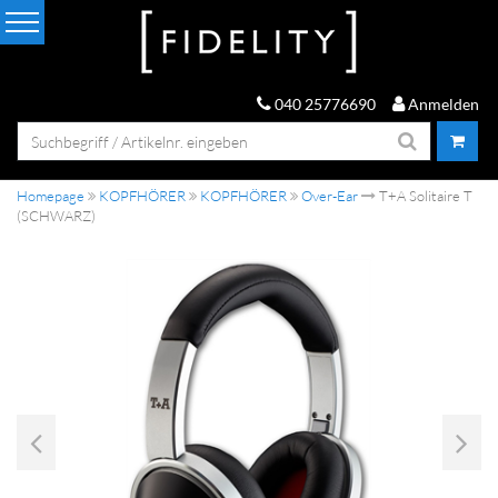
040 25776690
Anmelden
Homepage
KOPFHÖRER
KOPFHÖRER
Over-Ear
T+A Solitaire T
(SCHWARZ)