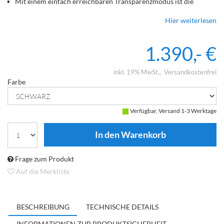
Mit einem einfach erreichbaren Transparenzmodus ist die
Umwelt schnell oder dauerhaft zuschaltbar, sodass Sie nichts
Hier weiterlesen
verpassen und doch in Ihrer Musik versunken sein können
In seinem mitgelieferten Carry Case ist der Solitaire T optimal
zum Transport verstaut
1.390,- €
inkl. 19% MwSt.
Versandkostenfrei
Farbe
Verfügbar, Versand 1-3 Werktage
Frage zum Produkt
Auf die Merkliste
BESCHREIBUNG
TECHNISCHE DETAILS
INFORMATIONEN ZUR PRODUKTSICHERHEIT