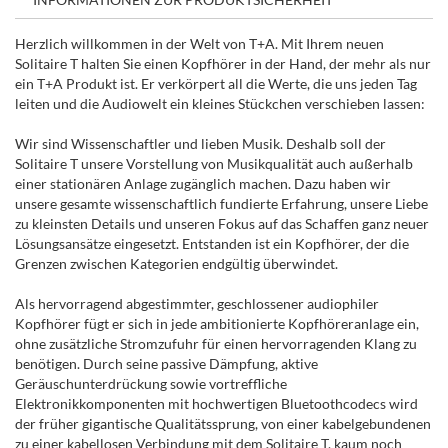
Herzlich willkommen in der Welt von T+A. Mit Ihrem neuen
Solitaire T halten Sie einen Kopfhörer in der Hand, der mehr als nur
ein T+A Produkt ist. Er verkörpert all die Werte, die uns jeden Tag
leiten und die Audiowelt ein kleines Stückchen verschieben lassen:
Wir sind Wissenschaftler und lieben Musik. Deshalb soll der
Solitaire T unsere Vorstellung von Musikqualität auch außerhalb
einer stationären Anlage zugänglich machen. Dazu haben wir
unsere gesamte wissenschaftlich fundierte Erfahrung, unsere Liebe
zu kleinsten Details und unseren Fokus auf das Schaffen ganz neuer
Lösungsansätze eingesetzt. Entstanden ist ein Kopfhörer, der die
Grenzen zwischen Kategorien endgültig überwindet.
Als hervorragend abgestimmter, geschlossener audiophiler
Kopfhörer fügt er sich in jede ambitionierte Kopfhöreranlage ein,
ohne zusätzliche Stromzufuhr für einen hervorragenden Klang zu
benötigen. Durch seine passive Dämpfung, aktive
Geräuschunterdrückung sowie vortreffliche
Elektronikkomponenten mit hochwertigen Bluetoothcodecs wird
der früher gigantische Qualitätssprung, von einer kabelgebundenen
zu einer kabellosen Verbindung mit dem Solitaire T, kaum noch