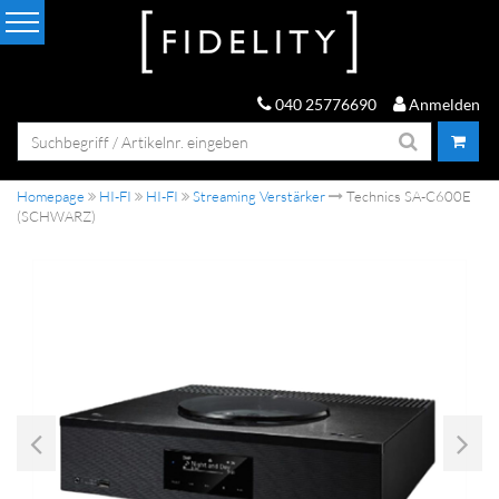
040 25776690
Anmelden
Homepage
HI-FI
HI-FI
Streaming Verstärker
Technics SA-C600E
(SCHWARZ)