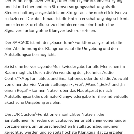
Der Phono-Equalizer verfügt über eine eigene Stromversorgung
und ist mit einer anderen Stromversorgungsschaltung als die
Steuerschaltung ausgestattet, um Störgeräusche noch effektiver zu
reduzieren. Darüber hinaus ist die Entzerrerschaltung abgeschirmt,
um externe Störeinflüsse zu eliminieren und eine hochreine
Signalverstärkung ohne Klangverluste zu erzielen.
Der SA-C600 ist mit der „Space Tune“-Funktion ausgestattet, die
eine Abstimmung des Klangraums auf die Umgebung und den
Aufstellungsort ermöglicht.
So ist eine hervorragende Musikwiedergabe für alle Menschen im
Raum möglich. Durch die Verwendung der „Technics Audio
Centre*“-App für Tablets und Smartphones oder durch die Auswahl
von einer der vier Voreinstellungen - „Frei“, „Wand“, „Ecke“ und „In
einem Regal“ - können Nutzer über das Hauptgerät je nach
Aufstellungsort die optimale Klangwiedergabe für ihre individuelle
akustische Umgebung erzielen.
Die „L/R Custom“-Funktion ermöglicht es Nutzern, die
Einstellungen für jeden der Lautsprecher unabhängig voneinander
vorzunehmen, um unterschiedlichen Installationsbedingungen
gerecht zu werden und so stets höchste Klangqualität zu erzielen.