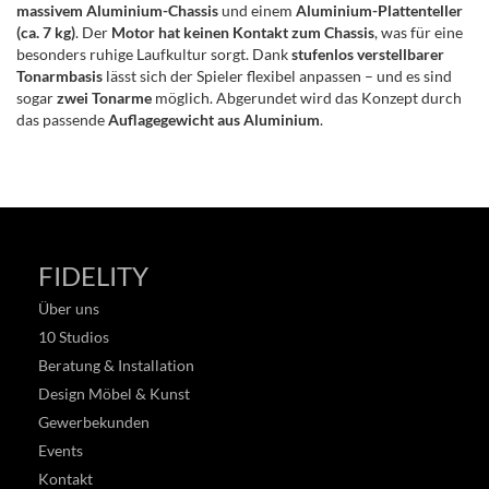
massivem Aluminium-Chassis
und einem
Aluminium-Plattenteller
(ca. 7 kg)
. Der
Motor hat keinen Kontakt zum Chassis
, was für eine
besonders ruhige Laufkultur sorgt. Dank
stufenlos verstellbarer
Tonarmbasis
lässt sich der Spieler flexibel anpassen – und es sind
sogar
zwei Tonarme
möglich. Abgerundet wird das Konzept durch
das passende
Auflagegewicht aus Aluminium
.
FIDELITY
Über uns
10 Studios
Beratung & Installation
Design Möbel & Kunst
Gewerbekunden
Events
Kontakt