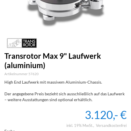
Transrotor Max 9" Laufwerk
(aluminium)
Artikelnummer 57620
High End Laufwerk mit massivem Aluminium-Chassis.
Der angegebene Preis bezieht sich ausschließlich auf das Laufwerk
–
w
e
i
t
e
r
e
A
u
s
s
t
a
t
t
u
n
g
e
n
s
i
n
d
o
p
t
i
o
n
a
l
e
r
h
ä
l
t
l
i
c
h
.
3.120,- €
inkl. 19% MwSt.
Versandkostenfrei