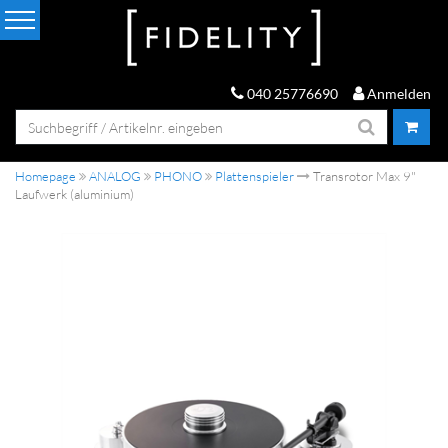
040 25776690
Anmelden
Homepage
ANALOG
PHONO
Plattenspieler
Transrotor Max 9"
Laufwerk (aluminium)