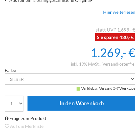
Aus reinem Messing geschnittene Original-
Lautsprecheranschlüsse sorgen für eine besonders stabile
Hier weiterlesen
Verbindung
Spezielle Phono-Eingänge zum Genießen deiner
Schallplattensammlung
1.699,- €
430,- €
1.269,- €
inkl. 19% MwSt.
Versandkostenfrei
Farbe
Verfügbar, Versand 5-7 Werktage
Frage zum Produkt
Auf die Merkliste