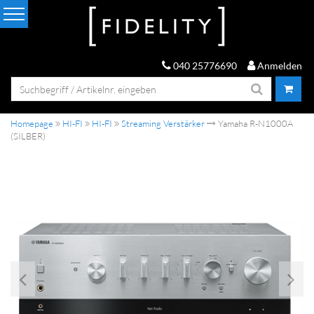
040 25776690
Anmelden
Homepage
HI-FI
HI-FI
Streaming Verstärker
Yamaha R-N1000A
(SILBER)