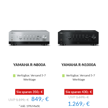
YAMAHA R-N800A
YAMAHA R-N1000A
Verfügbar, Versand 5-7
Verfügbar, Versand 5-7
Werktage
Werktage
Sie sparen 350,- €
Sie sparen 430,- €
1.699,- €
849,- €
1.199,- €
1.269,- €
* inkl. 19% MwSt.