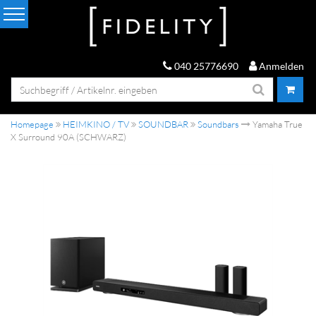
040 25776690
Anmelden
Homepage
HEIMKINO / TV
SOUNDBAR
Soundbars
Yamaha True
X Surround 90A (SCHWARZ)