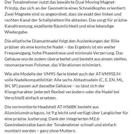
Der Tonabnehmer nutzt das bewährte Dual Moving Magnet-
Prinzip, das sich an der Geometrie eines Schneidkopfes orientiert:
Zwei Magnete sind so angeordnet, dass sie exakt den linken und
rechten Kanal der Schallplattenrille abtasten. Das sorgt für präzise
Kanaltrennung, exzellente Räumlichkeit und eine lebendige
Wiedergabe.
Die elliptische Diamantnadel folgt den Auslenkungen der Rille
präziser als eine konische Nadel – das Ergebnis ist ein weiter
Frequenzgang, hohe Phasentreue und minimale Verzerrung. Das
Gehäuse wurde zudem überarbeitet und besteht aus einem steifen,
resonanzarmen Polymer, das Vibrationen minimiert.
Wie alle Modelle der VM95-Serie bietet auch der AT-VM95E/H
volle Nadelkompatibilität: Alle sechs Abtastnadeln (C, E, EN, ML,
SH, SP) passen auf dasselbe Gehäuse – so lässt sich der
Klangcharakter jederzeit flexibel verändern oder die Nadel bei
Verschleiß einfach ersetzen.
Die vormontierte Headshell AT-HS6BK besteht aus
Aluminiumdruckguss, ist 9 g leicht und verfügt über Langlöcher für
eine präzise Justierung. Dank der integrierten M2,6-
Gewindeeinsätze kann der Tonabnehmer schnell und einfach
montiert werden – ganz ohne Muttern.