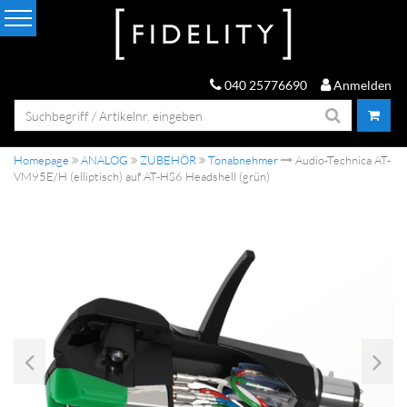
040 25776690
Anmelden
Homepage
ANALOG
ZUBEHÖR
Tonabnehmer
Audio-Technica AT-
VM95E/H (elliptisch) auf AT-HS6 Headshell (grün)