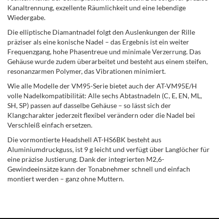
Kanaltrennung, exzellente Räumlichkeit und eine lebendige
Wiedergabe.
Die elliptische Diamantnadel folgt den Auslenkungen der Rille
präziser als eine konische Nadel – das Ergebnis ist ein weiter
Frequenzgang, hohe Phasentreue und minimale Verzerrung. Das
Gehäuse wurde zudem überarbeitet und besteht aus einem steifen,
resonanzarmen Polymer, das Vibrationen minimiert.
Wie alle Modelle der VM95-Serie bietet auch der AT-VM95E/H
volle Nadelkompatibilität: Alle sechs Abtastnadeln (C, E, EN, ML,
SH, SP) passen auf dasselbe Gehäuse – so lässt sich der
Klangcharakter jederzeit flexibel verändern oder die Nadel bei
Verschleiß einfach ersetzen.
Die vormontierte Headshell AT-HS6BK besteht aus
Aluminiumdruckguss, ist 9 g leicht und verfügt über Langlöcher für
eine präzise Justierung. Dank der integrierten M2,6-
Gewindeeinsätze kann der Tonabnehmer schnell und einfach
montiert werden – ganz ohne Muttern.