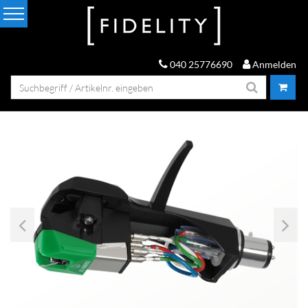
040 25776690
Anmelden