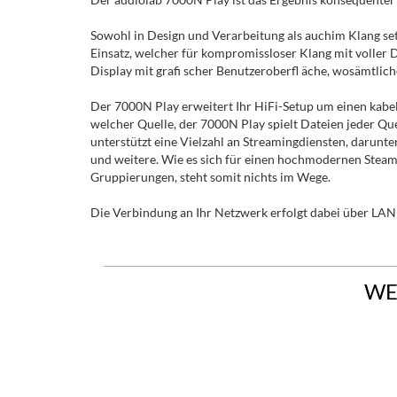
Sowohl in Design und Verarbeitung als auchim Klang s
Einsatz, welcher für kompromissloser Klang mit voller 
Display mit grafi scher Benutzeroberfl äche, wosämtlich
Der 7000N Play erweitert Ihr HiFi-Setup um einen kabe
welcher Quelle, der 7000N Play spielt Dateien jeder Qu
unterstützt eine Vielzahl an Streamingdiensten, darun
und weitere. Wie es sich für einen hochmodernen Steame
Gruppierungen, steht somit nichts im Wege.
Die Verbindung an Ihr Netzwerk erfolgt dabei über LAN 
WE