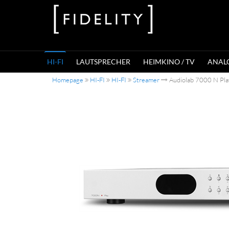
HI-FI
LAUTSPRECHER
HEIMKINO / TV
ANAL
Homepage
HI-FI
HI-FI
Streamer
Audiolab 7000 N Play