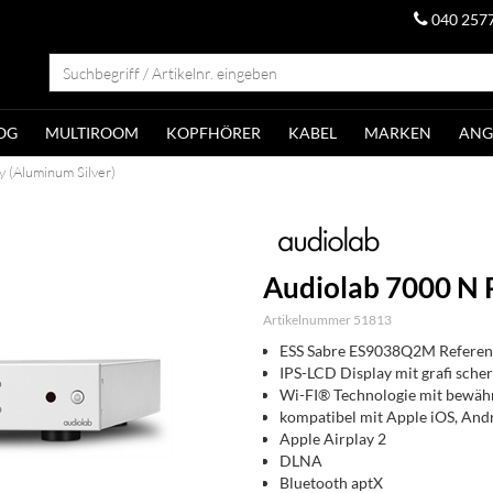
040 257
OG
MULTIROOM
KOPFHÖRER
KABEL
MARKEN
ANG
 (Aluminum Silver)
Audiolab 7000 N P
Artikelnummer 51813
ESS Sabre ES9038Q2M Refere
IPS-LCD Display mit grafi sche
Wi-FI® Technologie mit bewäh
kompatibel mit Apple iOS, An
Apple Airplay 2
DLNA
Bluetooth aptX