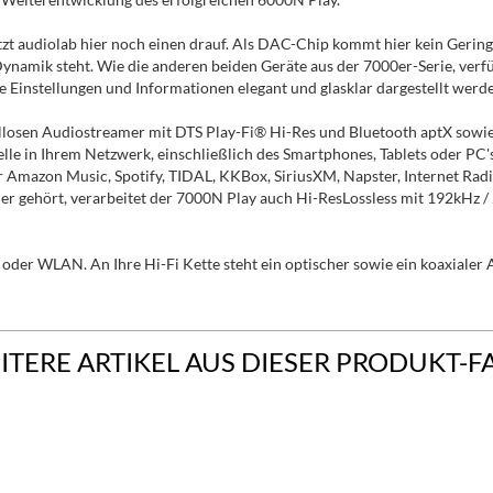
etzt audiolab hier noch einen drauf. Als DAC-Chip kommt hier kein Ger
Dynamik steht. Wie die anderen beiden Geräte aus der 7000er-Serie, verf
e Einstellungen und Informationen elegant und glasklar dargestellt werd
llosen Audiostreamer mit DTS Play-Fi® Hi-Res und Bluetooth aptX sowie 
elle in Ihrem Netzwerk, einschließlich des Smartphones, Tablets oder P
ter Amazon Music, Spotify, TIDAL, KKBox, SiriusXM, Napster, Internet 
r gehört, verarbeitet der 7000N Play auch Hi-ResLossless mit 192kHz / 
oder WLAN. An Ihre Hi-Fi Kette steht ein optischer sowie ein koaxialer
ITERE ARTIKEL AUS DIESER PRODUKT-F