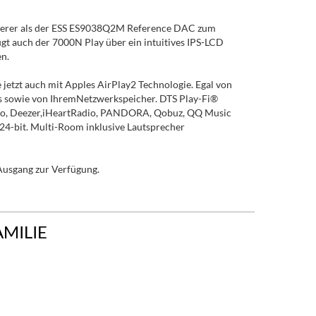
ingerer als der ESS ES9038Q2M Reference DAC zum
ügt auch der 7000N Play über ein intuitives IPS-LCD
en.
jetzt auch mit Apples AirPlay2 Technologie. Egal von
C's sowie von IhremNetzwerkspeicher. DTS Play-Fi®
Radio, Deezer,iHeartRadio, PANDORA, Qobuz, QQ Music
24-bit. Multi-Room inklusive Lautsprecher
 Ausgang zur Verfügung.
AMILIE