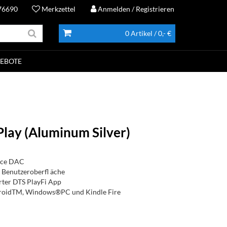
76690
Merkzettel
Anmelden
/ Registrieren
0 Artikel
/ 0,- €
EBOTE
lay (Aluminum Silver)
nce DAC
r Benutzeroberfl äche
rter DTS PlayFi App
droidTM, Windows®PC und Kindle Fire