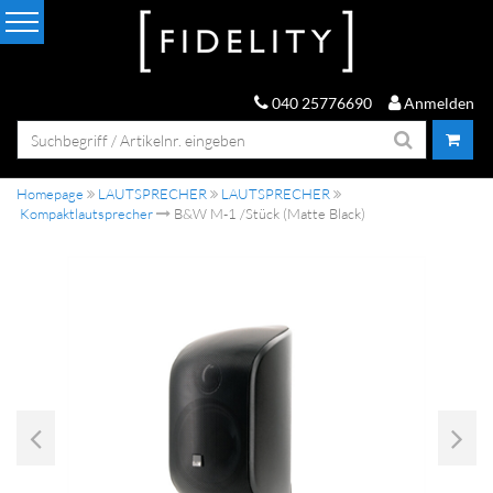
040 25776690
Anmelden
Homepage
LAUTSPRECHER
LAUTSPRECHER
Kompaktlautsprecher
B&W M-1 /Stück (Matte Black)