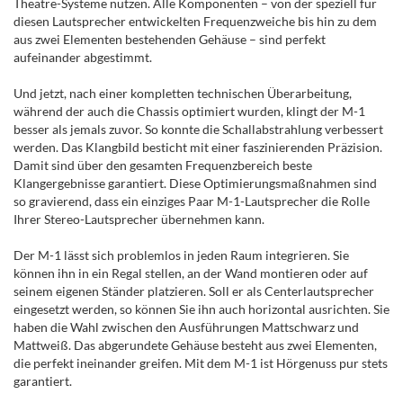
Theatre-Systeme nutzen. Alle Komponenten – von der speziell für
diesen Lautsprecher entwickelten Frequenzweiche bis hin zu dem
aus zwei Elementen bestehenden Gehäuse – sind perfekt
aufeinander abgestimmt.
Und jetzt, nach einer kompletten technischen Überarbeitung,
während der auch die Chassis optimiert wurden, klingt der M-1
besser als jemals zuvor. So konnte die Schallabstrahlung verbessert
werden. Das Klangbild besticht mit einer faszinierenden Präzision.
Damit sind über den gesamten Frequenzbereich beste
Klangergebnisse garantiert. Diese Optimierungsmaßnahmen sind
so gravierend, dass ein einziges Paar M-1-Lautsprecher die Rolle
Ihrer Stereo-Lautsprecher übernehmen kann.
Der M-1 lässt sich problemlos in jeden Raum integrieren. Sie
können ihn in ein Regal stellen, an der Wand montieren oder auf
seinem eigenen Ständer platzieren. Soll er als Centerlautsprecher
eingesetzt werden, so können Sie ihn auch horizontal ausrichten. Sie
haben die Wahl zwischen den Ausführungen Mattschwarz und
Mattweiß. Das abgerundete Gehäuse besteht aus zwei Elementen,
die perfekt ineinander greifen. Mit dem M-1 ist Hörgenuss pur stets
garantiert.