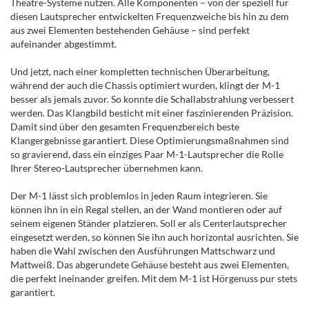
Theatre-Systeme nutzen. Alle Komponenten – von der speziell für
diesen Lautsprecher entwickelten Frequenzweiche bis hin zu dem
aus zwei Elementen bestehenden Gehäuse – sind perfekt
aufeinander abgestimmt.
Und jetzt, nach einer kompletten technischen Überarbeitung,
während der auch die Chassis optimiert wurden, klingt der M-1
besser als jemals zuvor. So konnte die Schallabstrahlung verbessert
werden. Das Klangbild besticht mit einer faszinierenden Präzision.
Damit sind über den gesamten Frequenzbereich beste
Klangergebnisse garantiert. Diese Optimierungsmaßnahmen sind
so gravierend, dass ein einziges Paar M-1-Lautsprecher die Rolle
Ihrer Stereo-Lautsprecher übernehmen kann.
Der M-1 lässt sich problemlos in jeden Raum integrieren. Sie
können ihn in ein Regal stellen, an der Wand montieren oder auf
seinem eigenen Ständer platzieren. Soll er als Centerlautsprecher
eingesetzt werden, so können Sie ihn auch horizontal ausrichten. Sie
haben die Wahl zwischen den Ausführungen Mattschwarz und
Mattweiß. Das abgerundete Gehäuse besteht aus zwei Elementen,
die perfekt ineinander greifen. Mit dem M-1 ist Hörgenuss pur stets
garantiert.