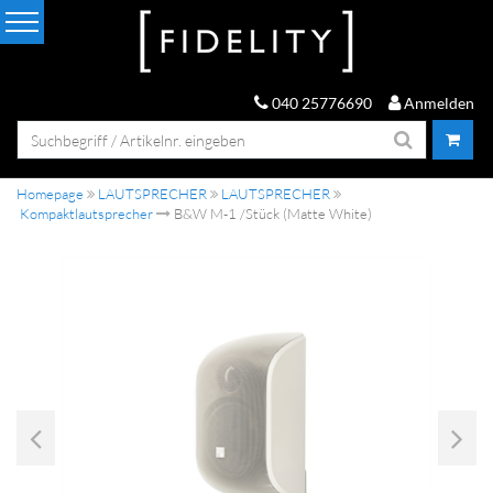
040 25776690
Anmelden
Homepage
LAUTSPRECHER
LAUTSPRECHER
Kompaktlautsprecher
B&W M-1 /Stück (Matte White)