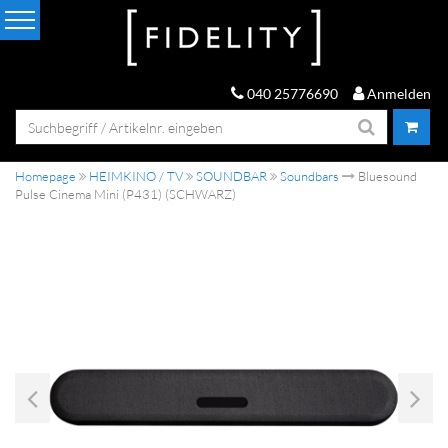
040 25776690
Anmelden
Homepage
HEIMKINO / TV
SOUNDBAR
Soundbars
Bluesound
Pulse Cinema Mini (P431) (SCHWARZ)