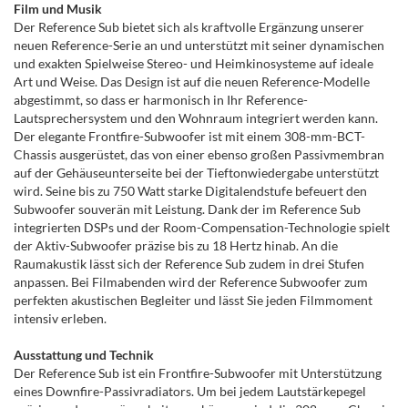
Film und Musik
Der Reference Sub bietet sich als kraftvolle Ergänzung unserer
neuen Reference-Serie an und unterstützt mit seiner dynamischen
und exakten Spielweise Stereo- und Heimkinosysteme auf ideale
Art und Weise. Das Design ist auf die neuen Reference-Modelle
abgestimmt, so dass er harmonisch in Ihr Reference-
Lautsprechersystem und den Wohnraum integriert werden kann.
Der elegante Frontfire-Subwoofer ist mit einem 308-mm-BCT-
Chassis ausgerüstet, das von einer ebenso großen Passivmembran
auf der Gehäuseunterseite bei der Tieftonwiedergabe unterstützt
wird. Seine bis zu 750 Watt starke Digitalendstufe befeuert den
Subwoofer souverän mit Leistung. Dank der im Reference Sub
integrierten DSPs und der Room-Compensation-Technologie spielt
der Aktiv-Subwoofer präzise bis zu 18 Hertz hinab. An die
Raumakustik lässt sich der Reference Sub zudem in drei Stufen
anpassen. Bei Filmabenden wird der Reference Subwoofer zum
perfekten akustischen Begleiter und lässt Sie jeden Filmmoment
intensiv erleben.
Ausstattung und Technik
Der Reference Sub ist ein Frontfire-Subwoofer mit Unterstützung
eines Downfire-Passivradiators. Um bei jedem Lautstärkepegel