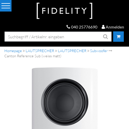
040 25776690
Anmelden
Homepage
LAUTSPRECHER
LAUTSPRECHER
Subwoofer
Canton Reference Sub (weiss matt)