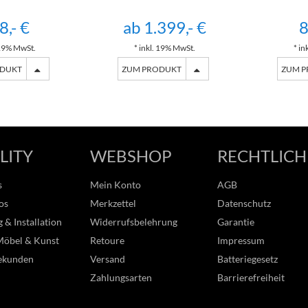
8,- €
ab 1.399,- €
8
 19% MwSt.
* inkl. 19% MwSt.
* in
ODUKT
ZUM PRODUKT
ZUM 
LITY
WEBSHOP
RECHTLICH
s
Mein Konto
AGB
os
Merkzettel
Datenschutz
 & Installation
Widerrufsbelehrung
Garantie
Möbel & Kunst
Retoure
Impressum
ekunden
Versand
Batteriegesetz
Zahlungsarten
Barrierefreiheit