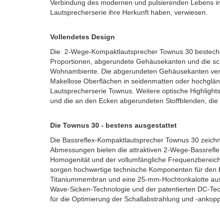
Verbindung des modernen und pulsierenden Lebens in 
Lautsprecherserie ihre Herkunft haben, verwiesen.
Vollendetes Design
Die 2-Wege-Kompaktlautsprecher Townus 30 bestechen 
Proportionen, abgerundete Gehäusekanten und die sch
Wohnambiente. Die abgerundeten Gehäusekanten verlei
Makellose Oberflächen in seidenmatten oder hochglän
Lautsprecherserie Townus. Weitere optische Highlight
und die an den Ecken abgerundeten Stoffblenden, die
Die Townus 30 - bestens ausgestattet
Die Bassreflex-Kompaktlautsprecher Townus 30 zeichne
Abmessungen bieten die attraktiven 2-Wege-Bassrefle
Homogenität und der vollumfängliche Frequenzbereich
sorgen hochwertige technische Komponenten für den be
Titaniummembran und eine 25-mm-Hochtonkalotte aus A
Wave-Sicken-Technologie und der patentierten DC-Tech
für die Optimierung der Schallabstrahlung und -ankop