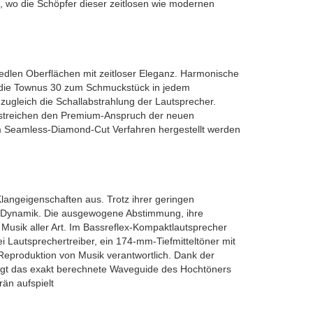
, wo die Schöpfer dieser zeitlosen wie modernen
dlen Oberflächen mit zeitloser Eleganz. Harmonische
t die Townus 30 zum Schmuckstück in jedem
ugleich die Schallabstrahlung der Lautsprecher.
erstreichen den Premium-Anspruch der neuen
im Seamless-Diamond-Cut Verfahren hergestellt werden
langeigenschaften aus. Trotz ihrer geringen
de Dynamik. Die ausgewogene Abstimmung, ihre
usik aller Art. Im Bassreflex-Kompaktlautsprecher
Lautsprechertreiber, ein 174-mm-Tiefmitteltöner mit
Reproduktion von Musik verantwortlich. Dank der
sorgt das exakt berechnete Waveguide des Hochtöners
än aufspielt