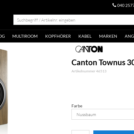
040 257
OG
MULTIROOM
KOPFHÖRER
KABEL
MARKEN
ANG
Canton Townus 30
Artikelnummer 46513
Farbe