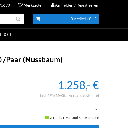
76690
Merkzettel
Anmelden
/ Registrieren
0 Artikel
/ 0,- €
EBOTE
 /Paar (Nussbaum)
1.258,- €
inkl. 19% MwSt.
Versandkostenfrei
Verfügbar, Versand 3-5 Werktage