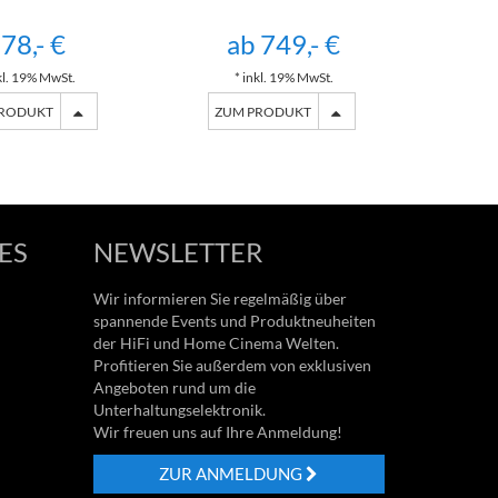
78,- €
ab 749,- €
ab
kl. 19% MwSt.
* inkl. 19% MwSt.
*
PRODUKT
ZUM PRODUKT
ZU
ES
NEWSLETTER
Wir informieren Sie regelmäßig über
spannende Events und Produktneuheiten
der HiFi und Home Cinema Welten.
Profitieren Sie außerdem von exklusiven
Angeboten rund um die
Unterhaltungselektronik.
Wir freuen uns auf Ihre Anmeldung!
ZUR ANMELDUNG