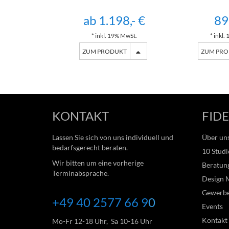
ab 1.198,- €
89
* inkl. 19% MwSt.
* inkl.
ZUM PRODUKT
ZUM PR
KONTAKT
FIDE
Lassen Sie sich von uns individuell und
Über un
bedarfsgerecht beraten.
10 Studi
Wir bitten um eine vorherige
Beratung
Terminabsprache.
Design 
Gewerb
+49 40 2577 66
9
0
Events
Kontakt
Mo-Fr 12-18 Uhr, Sa 10-16 Uhr