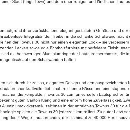
einer Stadt (engl. Town) und dem eher ruhigen und ländlichen Taunus
aufgrund ihrer zurückhaltend elegant gestalteten Gehäuse und der e
raubenlose Integration der Treiber in die schlanke Schallwand mach
hen der Townus 30 nicht nur einen eleganten Look – sie verbessern z
zenden Lacken sowie edle Echtholzfurniere mit perfektem Finish unt
s sind die hochwertigen Aluminiumringe der Lautsprecherchassis, die 
 magnetisch auf den Schallwänden haften.
n sich durch ihr zeitlos, elegantes Design und den ausgezeichneten K
xlautsprecher kraftvolle, tief hinab reichende Bässe und eine stupen
 machen die kompakten Townus 30 zum universellen Lautsprecher für M
kannt guten Canton Klang und eine enorm hohe Zuverlässigkeit. Zwei 
luminiumoxidkeramik, zeichnen in der attraktiven Townus 30 für die 
nologie spielen die Townus 30 jederzeit kontrolliert. Zu guter Letzt 
plung des 2-Wege-Lautsprechers, der bis hinauf zu 40.000 Hertz souver