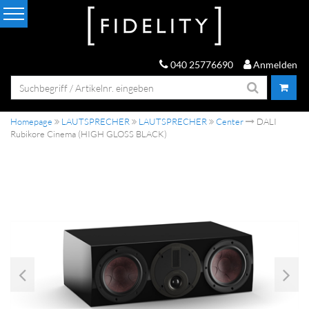
040 25776690
Anmelden
Homepage
LAUTSPRECHER
LAUTSPRECHER
Center
DALI
Rubikore Cinema (HIGH GLOSS BLACK)