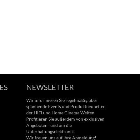
ES
NEWSLETTER
Wir informieren Sie regelmäßig über
spannende Events und Produktneuheiten
der HiFi und Home Cinema Welten.
Profitieren Sie außerdem von exklusiven
Angeboten rund um die
Unterhaltungselektronik.
Wir freuen uns auf Ihre Anmeldung!