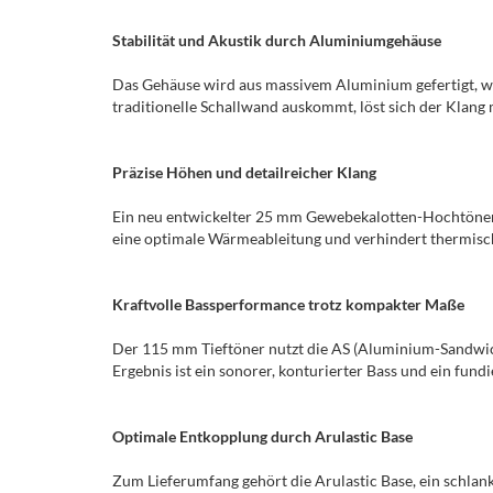
Stabilität und Akustik durch Aluminiumgehäuse
Das Gehäuse wird aus massivem Aluminium gefertigt, was
traditionelle Schallwand auskommt, löst sich der Klang
Präzise Höhen und detailreicher Klang
Ein neu entwickelter 25 mm Gewebekalotten-Hochtöner s
eine optimale Wärmeableitung und verhindert thermisch
Kraftvolle Bassperformance trotz kompakter Maße
Der 115 mm Tieftöner nutzt die AS (Aluminium-Sandwi
Ergebnis ist ein sonorer, konturierter Bass und ein fun
Optimale Entkopplung durch Arulastic Base
Zum Lieferumfang gehört die Arulastic Base, ein schlan