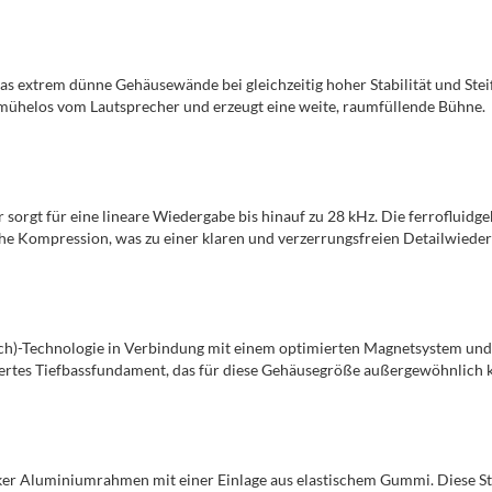
 extrem dünne Gehäusewände bei gleichzeitig hoher Stabilität und Steifi
 mühelos vom Lautsprecher und erzeugt eine weite, raumfüllende Bühne.
orgt für eine lineare Wiedergabe bis hinauf zu 28 kHz. Die ferrofluidg
e Kompression, was zu einer klaren und verzerrungsfreien Detailwieder
ch)-Technologie in Verbindung mit einem optimierten Magnetsystem un
diertes Tiefbassfundament, das für diese Gehäusegröße außergewöhnlich kr
ker Aluminiumrahmen mit einer Einlage aus elastischem Gummi. Diese Str