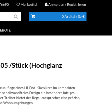
76690
Merkzettel
Anmelden
/ Registrieren
0 Artikel
/ 0,- €
EBOTE
305 /Stück (Hochglanz
Neuauflage eines Hi-End-Klassikers im kompakten
 schallwandfreies Design ein besonders luftiges
er Treiber bietet der Regallautsprecher eine präzise,
rne Wohnumgebungen.