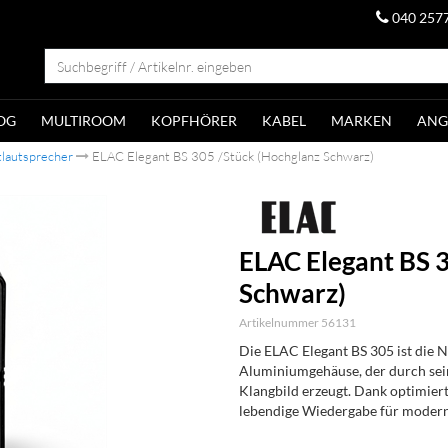
040 257
OG
MULTIROOM
KOPFHÖRER
KABEL
MARKEN
ANG
lautsprecher
ELAC Elegant BS 305 /Stück (Hochglanz Schwarz)
ELAC Elegant BS 
Schwarz)
Artikelnummer 56131
Die ELAC Elegant BS 305 ist die 
Aluminiumgehäuse, der durch sein
Klangbild erzeugt. Dank optimiert
lebendige Wiedergabe für mode