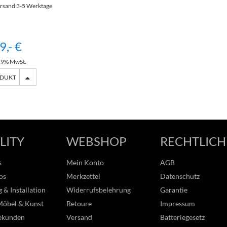
rsand 3-5 Werktage
9,- €
 19% MwSt.
ODUKT
LITY
WEBSHOP
RECHTLICH
s
Mein Konto
AGB
os
Merkzettel
Datenschutz
 & Installation
Widerrufsbelehrung
Garantie
Möbel & Kunst
Retoure
Impressum
ekunden
Versand
Batteriegesetz