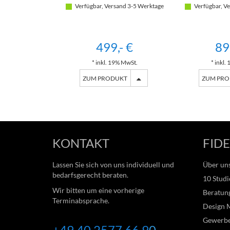
Verfügbar, Versand 3-5 Werktage
Verfügbar, Ve
499,- €
89
* inkl. 19% MwSt.
* inkl.
ZUM PRODUKT
ZUM PR
KONTAKT
FIDE
Lassen Sie sich von uns individuell und
Über un
bedarfsgerecht beraten.
10 Studi
Wir bitten um eine vorherige
Beratung
Terminabsprache.
Design 
Gewerb
+49 40 2577 66
9
0