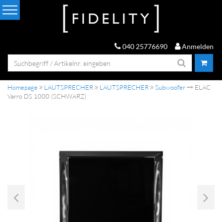
040 25776690
Anmelden
Homepage
LAUTSPRECHER
LAUTSPRECHER
Subwoofer
ELAC
Varro DS 1000 (SCHWARZ)