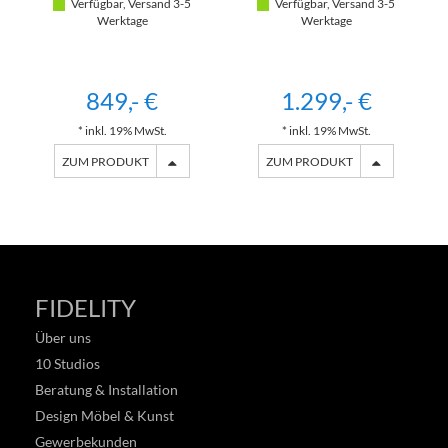
Verfügbar, Versand 3-5
Verfügbar, Versand 3-5
Werktage
Werktage
849,- €
1.299,- €
* inkl. 19% MwSt.
* inkl. 19% MwSt.
ZUM PRODUKT
ZUM PRODUKT
FIDELITY
Über uns
10 Studios
Beratung & Installation
Design Möbel & Kunst
Gewerbekunden