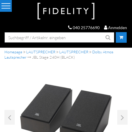
040 25776690
Anmelden
Homepage
LAUTSPRECHER
LAUTSPRECHER
Dolby Atmos
Lautsprecher
JBL Stage 240H (BLACK)