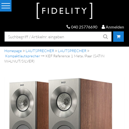
040 25776690
Anmelden
Homepage
LAUTSPRECHER
LAUTSPRECHER
Kompaktlautsprecher
KEF Reference 1 Meta /Paar (SATIN
WALNUT/SILVER)