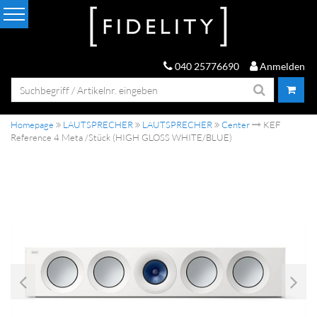
040 25776690
Anmelden
Homepage
LAUTSPRECHER
LAUTSPRECHER
Center
KEF
Reference 4 Meta /Stück (HIGH GLOSS WHITE/BLUE)