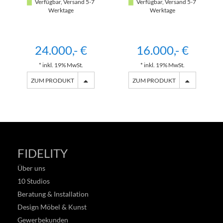
Verfügbar, Versand 5-7
Verfügbar, Versand 5-7
Werktage
Werktage
24.000,- €
16.000,- €
* inkl. 19% MwSt.
* inkl. 19% MwSt.
ZUM PRODUKT
ZUM PRODUKT
FIDELITY
Über uns
10 Studios
Beratung & Installation
Design Möbel & Kunst
Gewerbekunden