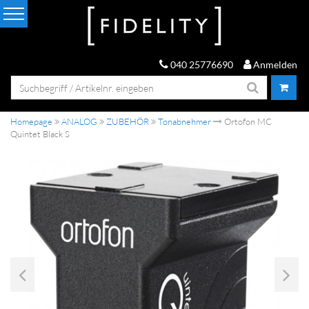
040 25776690
Anmelden
Homepage
ANALOG
ZUBEHÖR
Tonabnehmer
Ortofon MC
Quintet Black S