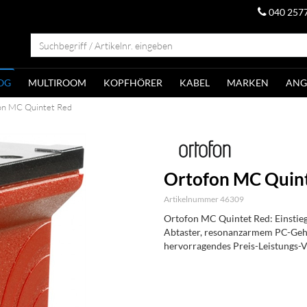
040 257
OG
MULTIROOM
KOPFHÖRER
KABEL
MARKEN
ANG
on MC Quintet Red
Ortofon MC Quin
Artikelnummer 46309
Ortofon MC Quintet Red: Einstieg
Abtaster, resonanzarmem PC-Gehä
hervorragendes Preis-Leistungs-V