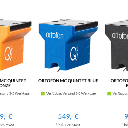
MC QUINTET
ORTOFON MC QUINTET BLUE
ORTOFO
ONZE
rsand 3-5 Werktage
Verfügbar, Versand 3-5 Werktage
Verfügbar,
9,- €
549,- €
9
 19% MwSt.
* inkl. 19% MwSt.
* in