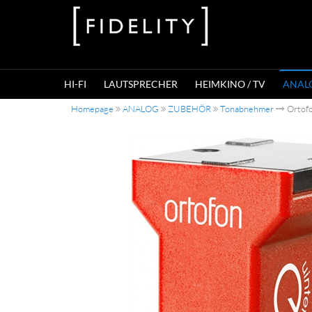
HI-FI
LAUTSPRECHER
HEIMKINO / TV
ANAL
Homepage
ANALOG
ZUBEHÖR
Tonabnehmer
Ortof