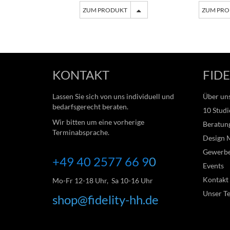
ZUM PRODUKT
ZUM PR
KONTAKT
FIDE
Lassen Sie sich von uns individuell und
Über un
bedarfsgerecht beraten.
10 Studi
Wir bitten um eine vorherige
Beratung
Terminabsprache.
Design 
Gewerb
+49 40 2577 66
9
0
Events
Kontakt
Mo-Fr 12-18 Uhr, Sa 10-16 Uhr
Unser T
shop@fidelity-hh.de