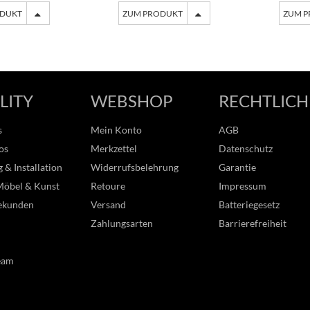
ODUKT
ZUM PRODUKT
ZUM 
LITY
WEBSHOP
RECHTLICH
s
Mein Konto
AGB
os
Merkzettel
Datenschutz
 & Installation
Widerrufsbelehrung
Garantie
Möbel & Kunst
Retoure
Impressum
ekunden
Versand
Batteriegesetz
Zahlungsarten
Barrierefreiheit
eam