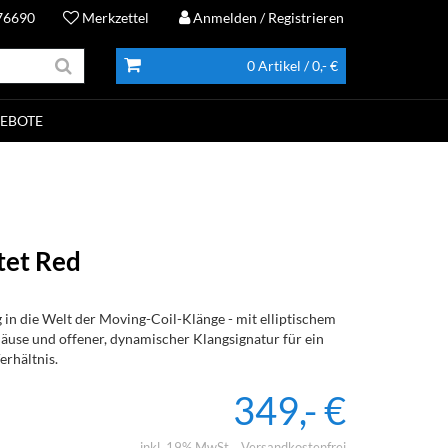
76690
Merkzettel
Anmelden
/ Registrieren
0 Artikel
/ 0,- €
EBOTE
tet Red
 in die Welt der Moving-Coil-Klänge - mit elliptischem
use und offener, dynamischer Klangsignatur für ein
erhältnis.
349,- €
inkl. 19% MwSt.
Versandkostenfrei