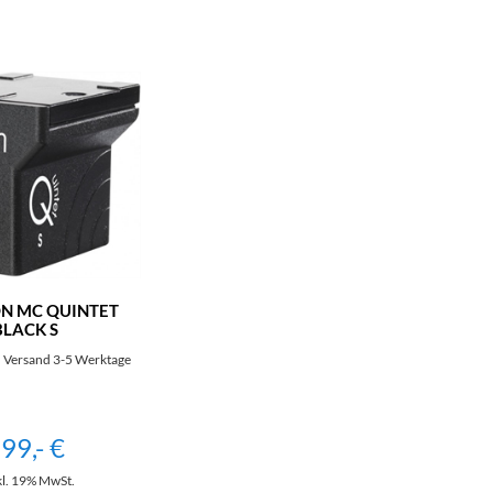
N MC QUINTET
BLACK S
 Versand 3-5 Werktage
99,- €
kl. 19% MwSt.