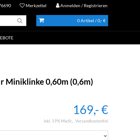
76690
Merkzettel
Anmelden
/ Registrieren
0 Artikel
/ 0,- €
EBOTE
r Miniklinke 0,60m (0,6m)
169,- €
inkl. 19% MwSt.
Versandkostenfrei