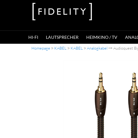
HI-FI
LAUTSPRECHER
HEIMKINO / TV
ANAL
Homepage
KABEL
KABEL
Analogkabel
Audioquest Bi