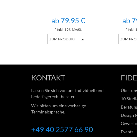
ab 79,95 €
ab 7
* inkl. 19% MwSt.
* inkl.
ZUM PRODUKT
ZUM PR
KONTAKT
FIDE
Lassen Sie sich von uns individuell und
Über un
bedarfsgerecht beraten.
10 Studi
Wir bitten um eine vorherige
Beratung
Terminabsprache.
Design 
Gewerb
+49 40 2577 66
9
0
Events