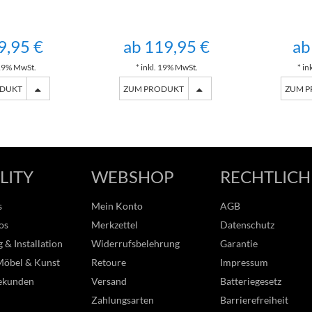
9,95 €
ab 119,95 €
ab
 19% MwSt.
* inkl. 19% MwSt.
* in
ODUKT
ZUM PRODUKT
ZUM 
LITY
WEBSHOP
RECHTLICH
s
Mein Konto
AGB
os
Merkzettel
Datenschutz
 & Installation
Widerrufsbelehrung
Garantie
Möbel & Kunst
Retoure
Impressum
ekunden
Versand
Batteriegesetz
Zahlungsarten
Barrierefreiheit