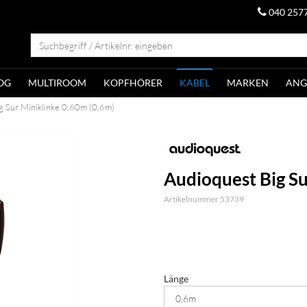
040 257
OG
MULTIROOM
KOPFHÖRER
KABEL
MARKEN
ANG
g Sur Miniklinke 0,60m (0,6m)
Audioquest Big Su
Artikelnummer 53739
Länge