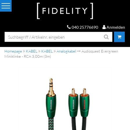
040 25776690
Anmelden
Homepage
KABEL
KABEL
Analogkabel
Audioquest Evergreen
Miniklinke - RCA 3,00m (3m)