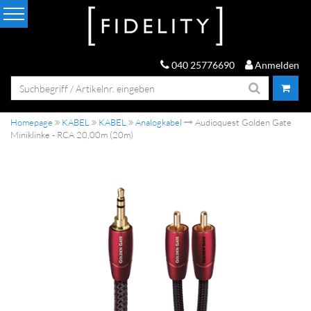
040 25776690
Anmelden
Homepage
KABEL
KABEL
Analogkabel
Audioquest Golden Gate
Miniklinke - RCA 20,00m (20m)